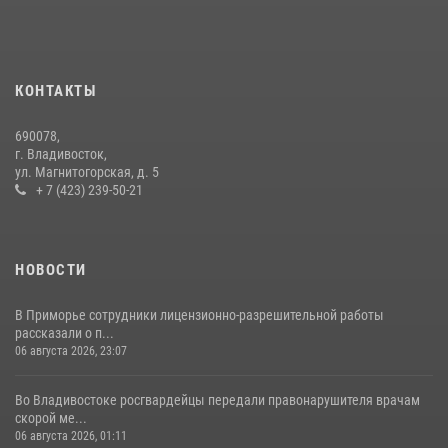
В Росгвардии прошла военно-научная конференция по обобщению
боевого опыта
08 июля 2026, 07:52
КОНТАКТЫ
В Приморье сотрудники Росгвардии пресекли противоправные
690078,
действия постояльца гостиницы
г. Владивосток,
ул. Магнитогорская, д. 5
16 июля 2026, 01:13
+ 7 (423) 239-50-21
НОВОСТИ
В Приморье сотрудники лицензионно-разрешительной работы
рассказали о п...
06 августа 2026, 23:07
Во Владивостоке росгвардейцы передали правонарушителя врачам
скорой ме...
06 августа 2026, 01:11