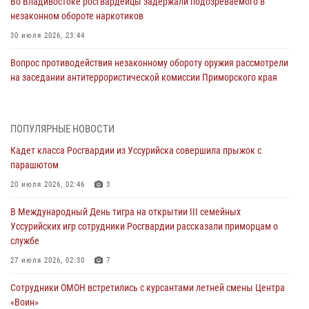
Во Владивостоке росгвардейцы задержали подозреваемого в
незаконном обороте наркотиков
30 июля 2026, 23:44
Вопрос противодействия незаконному обороту оружия рассмотрели
на заседании антитеррористической комиссии Приморского края
30 июля 2026, 01:07
Во Владивостоке во дворе жилого дома сотрудники
ПОПУЛЯРНЫЕ НОВОСТИ
вневедомственной охраны обнаружили запрещенные растения
Кадет класса Росгвардии из Уссурийска совершила прыжок с
29 июля 2026, 01:17
парашютом
В День Крещения Руси в Князь-Владимирском храме – Главном
20 июля 2026, 02:46
3
храме Росгвардии состоялся праздничный молебен с крестным
В Международный День тигра на открытии III семейных
ходом
Уссурийских игр сотрудники Росгвардии рассказали приморцам о
28 июля 2026, 10:29
3
службе
Росгвардейцы в Приморье приняли участие в молебне,
27 июля 2026, 02:30
7
посвященном Дню Крещения Руси
Сотрудники ОМОН встретились с курсантами летней смены Центра
28 июля 2026, 05:39
3
«Воин»