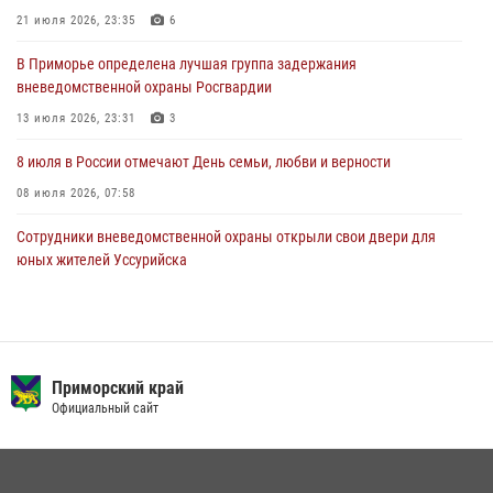
В Международный День тигра на открытии III семейных
21 июля 2026, 23:35
6
Уссурийских игр сотрудники Росгвардии рассказали приморцам о
В Приморье определена лучшая группа задержания
службе
вневедомственной охраны Росгвардии
27 июля 2026, 02:30
7
13 июля 2026, 23:31
3
8 июля в России отмечают День семьи, любви и верности
08 июля 2026, 07:58
Сотрудники вневедомственной охраны открыли свои двери для
юных жителей Уссурийска
09 июля 2026, 06:08
2
За сутки сотрудники вневедомственной охраны из Владивостока
дважды пришли на помощь гражданам, оказавшимся в опасности
Приморский край
13 июля 2026, 01:58
Официальный сайт
Команда из Приморского края заняла 1 место в соревнованиях
среди водолазов Восточного округа Росгвардии
10 июля 2026, 06:31
4