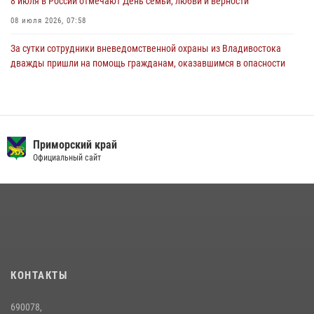
8 июля в России отмечают День семьи, любви и верности
08 июля 2026, 07:58
За сутки сотрудники вневедомственной охраны из Владивостока
дважды пришли на помощь гражданам, оказавшимся в опасности
13 июля 2026, 01:58
Сотрудники вневедомственной охраны открыли свои двери для
юных жителей Уссурийска
Приморский край
09 июля 2026, 06:08
2
Официальный сайт
Команда из Приморского края заняла 1 место в соревнованиях
среди водолазов Восточного округа Росгвардии
10 июля 2026, 06:31
4
В Росгвардии прошла военно-научная конференция по обобщению
боевого опыта
08 июля 2026, 07:52
КОНТАКТЫ
В Приморье сотрудники Росгвардии пресекли противоправные
690078,
действия постояльца гостиницы