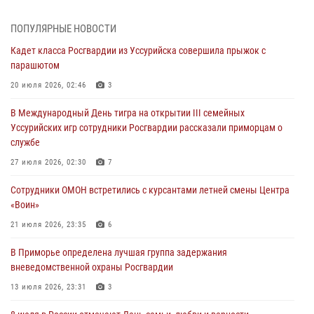
Во Владивостоке во дворе жилого дома сотрудники
ПОПУЛЯРНЫЕ НОВОСТИ
вневедомственной охраны обнаружили запрещенные растения
Кадет класса Росгвардии из Уссурийска совершила прыжок с
29 июля 2026, 01:17
парашютом
В День Крещения Руси в Князь-Владимирском храме – Главном
20 июля 2026, 02:46
3
храме Росгвардии состоялся праздничный молебен с крестным
В Международный День тигра на открытии III семейных
ходом
Уссурийских игр сотрудники Росгвардии рассказали приморцам о
28 июля 2026, 10:29
3
службе
Росгвардейцы в Приморье приняли участие в молебне,
27 июля 2026, 02:30
7
посвященном Дню Крещения Руси
Сотрудники ОМОН встретились с курсантами летней смены Центра
28 июля 2026, 05:39
3
«Воин»
В Международный День тигра на открытии III семейных
21 июля 2026, 23:35
6
Уссурийских игр сотрудники Росгвардии рассказали приморцам о
В Приморье определена лучшая группа задержания
службе
вневедомственной охраны Росгвардии
27 июля 2026, 02:30
7
13 июля 2026, 23:31
3