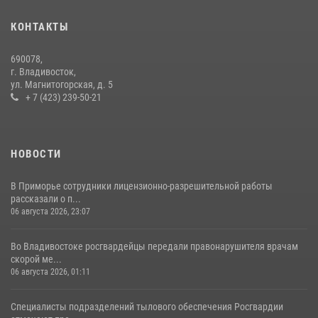
Во Владивостоке во дворе жилого дома сотрудники
вневедомственной охраны обнаружили запрещенные растения
КОНТАКТЫ
29 июля 2026, 01:17
690078,
Во Владивостоке росгвардейцы пресекли три попытки хищения в
г. Владивосток,
магазинах
ул. Магнитогорская, д. 5
+ 7 (423) 239-50-21
22 июля 2026, 23:38
НОВОСТИ
В Приморье сотрудники лицензионно-разрешительной работы
рассказали о п...
06 августа 2026, 23:07
Во Владивостоке росгвардейцы передали правонарушителя врачам
скорой ме...
06 августа 2026, 01:11
Специалисты подразделений тылового обеспечения Росгвардии