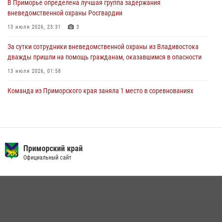
В Приморье определена лучшая группа задержания
службе
вневедомственной охраны Росгвардии
27 июля 2026, 02:30
7
13 июля 2026, 23:31
3
За сутки сотрудники вневедомственной охраны из Владивостока
дважды пришли на помощь гражданам, оказавшимся в опасности
13 июля 2026, 01:58
Команда из Приморского края заняла 1 место в соревнованиях
среди водолазов Восточного округа Росгвардии
10 июля 2026, 06:31
4
В Приморье сотрудники Росгвардии пресекли противоправные
действия постояльца гостиницы
Приморский край
Официальный сайт
16 июля 2026, 01:13
Во Владивостоке росгвардейцы задержали подозреваемого в
незаконном обороте наркотиков
30 июля 2026, 23:44