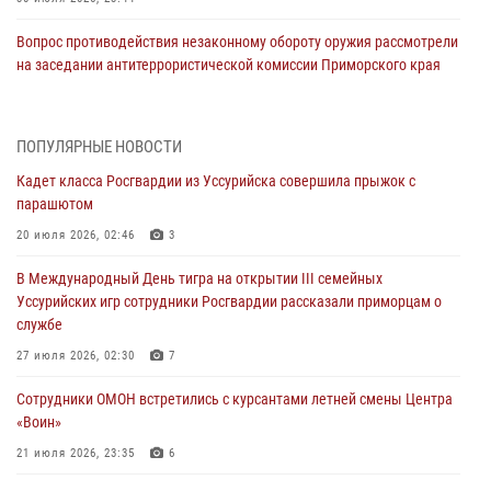
Вопрос противодействия незаконному обороту оружия рассмотрели
на заседании антитеррористической комиссии Приморского края
30 июля 2026, 01:07
Во Владивостоке во дворе жилого дома сотрудники
ПОПУЛЯРНЫЕ НОВОСТИ
вневедомственной охраны обнаружили запрещенные растения
Кадет класса Росгвардии из Уссурийска совершила прыжок с
29 июля 2026, 01:17
парашютом
В День Крещения Руси в Князь-Владимирском храме – Главном
20 июля 2026, 02:46
3
храме Росгвардии состоялся праздничный молебен с крестным
В Международный День тигра на открытии III семейных
ходом
Уссурийских игр сотрудники Росгвардии рассказали приморцам о
28 июля 2026, 10:29
3
службе
Росгвардейцы в Приморье приняли участие в молебне,
27 июля 2026, 02:30
7
посвященном Дню Крещения Руси
Сотрудники ОМОН встретились с курсантами летней смены Центра
28 июля 2026, 05:39
3
«Воин»
В Международный День тигра на открытии III семейных
21 июля 2026, 23:35
6
Уссурийских игр сотрудники Росгвардии рассказали приморцам о