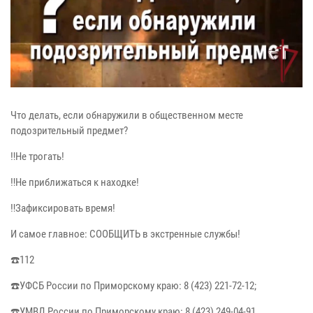
Что делать, если обнаружили в общественном месте
подозрительный предмет?
‼️Не трогать!
‼️Не приближаться к находке!
‼️Зафиксировать время!
И самое главное: СООБЩИТЬ в экстренные службы!
☎️112
☎️УФСБ России по Приморскому краю: 8 (423) 221-72-12;
☎️УМВД России по Приморскому краю: 8 (423) 249-04-91.