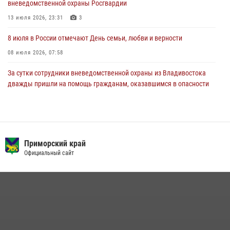
вневедомственной охраны Росгвардии
магазинах
13 июля 2026, 23:31
3
22 июля 2026, 23:38
8 июля в России отмечают День семьи, любви и верности
08 июля 2026, 07:58
За сутки сотрудники вневедомственной охраны из Владивостока
дважды пришли на помощь гражданам, оказавшимся в опасности
13 июля 2026, 01:58
Команда из Приморского края заняла 1 место в соревнованиях
среди водолазов Восточного округа Росгвардии
Приморский край
10 июля 2026, 06:31
4
Официальный сайт
Сотрудники вневедомственной охраны открыли свои двери для
юных жителей Уссурийска
09 июля 2026, 06:08
2
В Приморье сотрудники Росгвардии пресекли противоправные
действия постояльца гостиницы