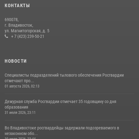
16 июля 2026, 01:13
КОНТАКТЫ
В Росгвардии прошла военно-научная конференция по обобщению
690078,
боевого опыта
г. Владивосток,
ул. Магнитогорская, д. 5
08 июля 2026, 07:52
+ 7 (423) 239-50-21
НОВОСТИ
Специалисты подразделений тылового обеспечения Росгвардии
отмечают про...
01 августа 2026, 02:13
Дежурная служба Росгвардии отмечает 35 годовщину со дня
образования
31 июля 2026, 23:11
Во Владивостоке росгвардейцы задержали подозреваемого в
незаконном обо...