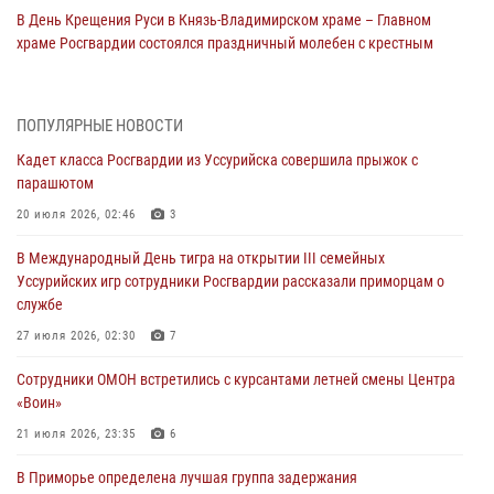
В День Крещения Руси в Князь-Владимирском храме – Главном
храме Росгвардии состоялся праздничный молебен с крестным
ходом
28 июля 2026, 10:29
3
ПОПУЛЯРНЫЕ НОВОСТИ
Росгвардейцы в Приморье приняли участие в молебне,
Кадет класса Росгвардии из Уссурийска совершила прыжок с
посвященном Дню Крещения Руси
парашютом
28 июля 2026, 05:39
3
20 июля 2026, 02:46
3
В Международный День тигра на открытии III семейных
В Международный День тигра на открытии III семейных
Уссурийских игр сотрудники Росгвардии рассказали приморцам о
Уссурийских игр сотрудники Росгвардии рассказали приморцам о
службе
службе
27 июля 2026, 02:30
7
27 июля 2026, 02:30
7
В Приморье специалисты подразделений лицензионно-
Сотрудники ОМОН встретились с курсантами летней смены Центра
разрешительной работы Росгвардии напомнили гражданам, как
«Воин»
сдать оружие за вознаграждение
21 июля 2026, 23:35
6
23 июля 2026, 22:45
В Приморье определена лучшая группа задержания
Во Владивостоке росгвардейцы пресекли три попытки хищения в