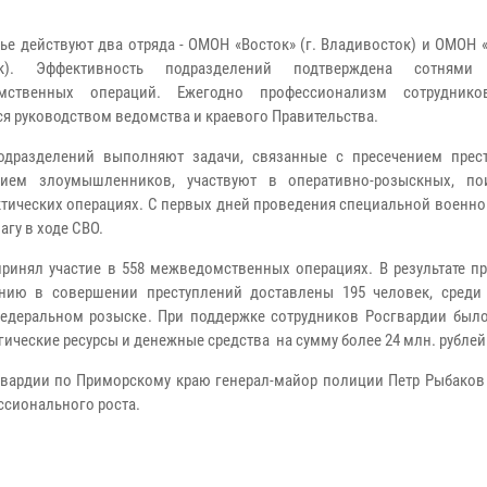
ье действуют два отряда - ОМОН «Восток» (г. Владивосток) и ОМОН «
ск). Эффективность подразделений подтверждена сотнями
мственных операций. Ежегодно профессионализм сотруднико
ся руководством ведомства и краевого Правительства.
одразделений выполняют задачи, связанные с пресечением прес
нием злоумышленников, участвуют в оперативно-розыскных, п
тических операциях. С первых дней проведения специальной военно
гу в ходе СВО.
ринял участие в 558 межведомственных операциях. В результате п
нию в совершении преступлений доставлены 195 человек, среди
едеральном розыске. При поддержке сотрудников Росгвардии было
ические ресурсы и денежные средства на сумму более 24 млн. рублей
вардии по Приморскому краю генерал-майор полиции Петр Рыбаков
ссионального роста.