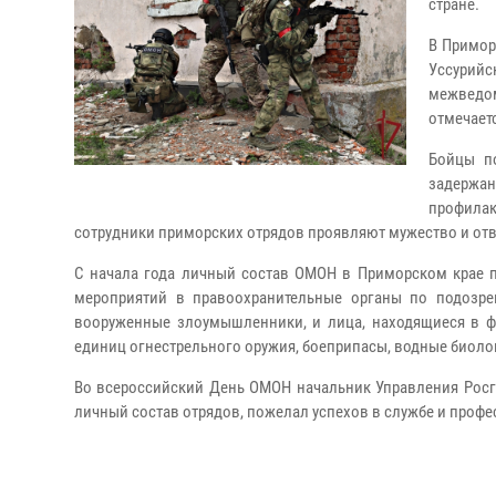
стране.
В Примор
Уссурий
межведо
отмечает
Бойцы п
задержа
профилак
сотрудники приморских отрядов проявляют мужество и отва
С начала года личный состав ОМОН в Приморском крае п
мероприятий в правоохранительные органы по подозре
вооруженные злоумышленники, и лица, находящиеся в ф
единиц огнестрельного оружия, боеприпасы, водные биолог
Во всероссийский День ОМОН начальник Управления Росг
личный состав отрядов, пожелал успехов в службе и профе