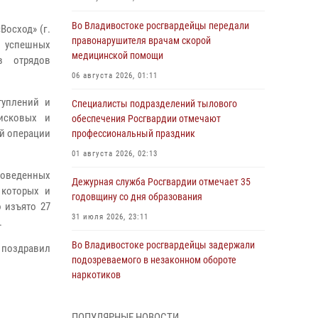
Во Владивостоке росгвардейцы передали
Восход» (г.
правонарушителя врачам скорой
 успешных
медицинской помощи
в отрядов
06 августа 2026, 01:11
туплений и
Специалисты подразделений тылового
оисковых и
обеспечения Росгвардии отмечают
й операции
профессиональный праздник
01 августа 2026, 02:13
роведенных
Дежурная служба Росгвардии отмечает 35
 которых и
годовщину со дня образования
 изъято 27
31 июля 2026, 23:11
.
Во Владивостоке росгвардейцы задержали
 поздравил
подозреваемого в незаконном обороте
наркотиков
30 июля 2026, 23:44
ПОПУЛЯРНЫЕ НОВОСТИ