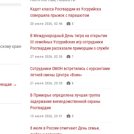
Вопрос противодействия незаконному
обороту оружия рассмотрели на заседании
Кадет класса Росгвардии из Уссурийска
антитеррористической комиссии
совершила прыжок с парашютом
Приморского края
20 июля 2026, 02:46
3
30 июля 2026, 01:07
В Международный День тигра на открытии
Во Владивостоке во дворе жилого дома
III семейных Уссурийских игр сотрудники
рскому краю
сотрудники вневедомственной охраны
Росгвардии рассказали приморцам о службе
обнаружили запрещенные растения
27 июля 2026, 02:30
7
29 июля 2026, 01:17
Сотрудники ОМОН встретились с курсантами
В День Крещения Руси в Князь-
летней смены Центра «Воин»
Владимирском храме – Главном храме
21 июля 2026, 23:35
6
ующая →
Росгвардии состоялся праздничный молебен
с крестным ходом
В Приморье определена лучшая группа
задержания вневедомственной охраны
28 июля 2026, 10:29
3
Росгвардии
Росгвардейцы в Приморье приняли участие в
13 июля 2026, 23:31
3
молебне, посвященном Дню Крещения Руси
8 июля в России отмечают День семьи,
28 июля 2026, 05:39
3