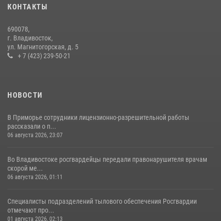
08 июля 2026, 07:52
КОНТАКТЫ
В Приморье сотрудники Росгвардии пресекли противоправные
690078,
действия постояльца гостиницы
г. Владивосток,
ул. Магнитогорская, д. 5
16 июля 2026, 01:13
+ 7 (423) 239-50-21
НОВОСТИ
В Приморье сотрудники лицензионно-разрешительной работы
рассказали о п...
06 августа 2026, 23:07
Во Владивостоке росгвардейцы передали правонарушителя врачам
скорой ме...
06 августа 2026, 01:11
Специалисты подразделений тылового обеспечения Росгвардии
отмечают про...
01 августа 2026, 02:13