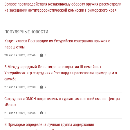
Вопрос противодействия незаконному обороту оружия рассмотрели
на заседании антитеррористической комиссии Приморского края
30 июля 2026, 01:07
Во Владивостоке во дворе жилого дома сотрудники
ПОПУЛЯРНЫЕ НОВОСТИ
вневедомственной охраны обнаружили запрещенные растения
Кадет класса Росгвардии из Уссурийска совершила прыжок с
29 июля 2026, 01:17
парашютом
В День Крещения Руси в Князь-Владимирском храме – Главном
20 июля 2026, 02:46
3
храме Росгвардии состоялся праздничный молебен с крестным
В Международный День тигра на открытии III семейных
ходом
Уссурийских игр сотрудники Росгвардии рассказали приморцам о
28 июля 2026, 10:29
3
службе
Росгвардейцы в Приморье приняли участие в молебне,
27 июля 2026, 02:30
7
посвященном Дню Крещения Руси
Сотрудники ОМОН встретились с курсантами летней смены Центра
28 июля 2026, 05:39
3
«Воин»
В Международный День тигра на открытии III семейных
21 июля 2026, 23:35
6
Уссурийских игр сотрудники Росгвардии рассказали приморцам о
В Приморье определена лучшая группа задержания
службе