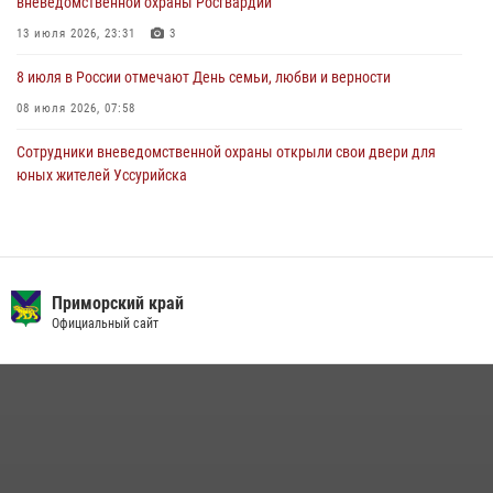
вневедомственной охраны Росгвардии
27 июля 2026, 02:30
7
13 июля 2026, 23:31
3
8 июля в России отмечают День семьи, любви и верности
08 июля 2026, 07:58
Сотрудники вневедомственной охраны открыли свои двери для
юных жителей Уссурийска
09 июля 2026, 06:08
2
За сутки сотрудники вневедомственной охраны из Владивостока
дважды пришли на помощь гражданам, оказавшимся в опасности
Приморский край
13 июля 2026, 01:58
Официальный сайт
Команда из Приморского края заняла 1 место в соревнованиях
среди водолазов Восточного округа Росгвардии
10 июля 2026, 06:31
4
В Росгвардии прошла военно-научная конференция по обобщению
боевого опыта