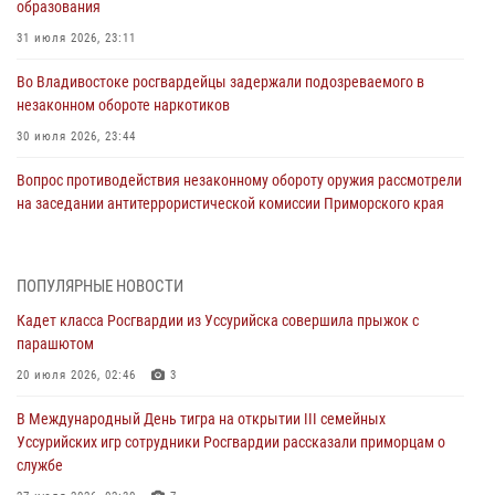
образования
31 июля 2026, 23:11
Во Владивостоке росгвардейцы задержали подозреваемого в
незаконном обороте наркотиков
30 июля 2026, 23:44
Вопрос противодействия незаконному обороту оружия рассмотрели
на заседании антитеррористической комиссии Приморского края
30 июля 2026, 01:07
Во Владивостоке во дворе жилого дома сотрудники
ПОПУЛЯРНЫЕ НОВОСТИ
вневедомственной охраны обнаружили запрещенные растения
Кадет класса Росгвардии из Уссурийска совершила прыжок с
29 июля 2026, 01:17
парашютом
В День Крещения Руси в Князь-Владимирском храме – Главном
20 июля 2026, 02:46
3
храме Росгвардии состоялся праздничный молебен с крестным
В Международный День тигра на открытии III семейных
ходом
Уссурийских игр сотрудники Росгвардии рассказали приморцам о
28 июля 2026, 10:29
3
службе