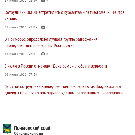
Росгвардейцы в Приморье приняли участие в молебне,
27 июля 2026, 02:30
7
посвященном Дню Крещения Руси
Сотрудники ОМОН встретились с курсантами летней смены Центра
28 июля 2026, 05:39
3
«Воин»
В Международный День тигра на открытии III семейных
21 июля 2026, 23:35
6
Уссурийских игр сотрудники Росгвардии рассказали приморцам о
В Приморье определена лучшая группа задержания
службе
вневедомственной охраны Росгвардии
27 июля 2026, 02:30
7
13 июля 2026, 23:31
3
8 июля в России отмечают День семьи, любви и верности
08 июля 2026, 07:58
За сутки сотрудники вневедомственной охраны из Владивостока
дважды пришли на помощь гражданам, оказавшимся в опасности
13 июля 2026, 01:58
Сотрудники вневедомственной охраны открыли свои двери для
юных жителей Уссурийска
Приморский край
09 июля 2026, 06:08
2
Официальный сайт