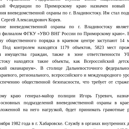
ской Федерации по Приморскому краю назначен новый н
ния вневедомственной охраны по г. Владивостоку. Им стал по
 Сергей Александрович Корев.
ние вневедомственной охраны по г. Владивостоку являе
 филиалом ФГКУ «УВО ВНГ России по Приморскому краю». 
ну общественного порядка в краевом центре заступают 14 
. Под контролем находятся 1179 объектов, 5823 мест про
ия имущества граждан, также в зоне ответственности 
стоку находятся такие объекты, как Всероссийский детс
кий океанариум». В столице Дальневосточного федерально
краевого, регионального, всероссийского и международного ур
спечению общественной безопасности, что требует от страже
ому краю генерал-майор полиции Игорь Гуревич, назна
 основных подразделений вневедомственной охраны в крае
зложенной на него нагрузкой, будет принимать грамотные 
бря 1982 года в г. Хабаровске. Службу в органах внутренних д