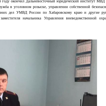
04 году окончил Дальневосточный юридический институт МВД 
лужба в уголовном розыске, управлении собственной безопас
ренних дел УМВД России по Хабаровскому краю и другие ру
заместителя начальника Управления вневедомственной охр