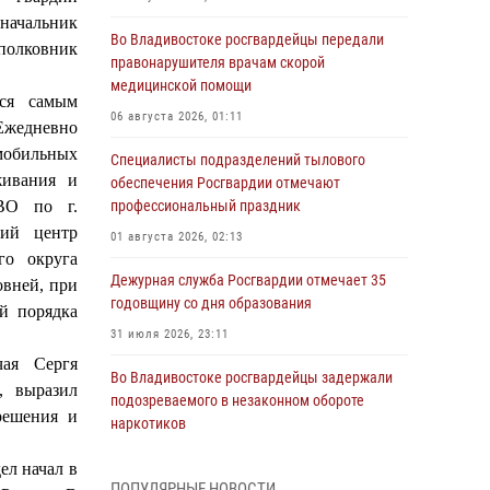
ачальник
Во Владивостоке росгвардейцы передали
дполковник
правонарушителя врачам скорой
медицинской помощи
тся самым
06 августа 2026, 01:11
Ежедневно
мобильных
Специалисты подразделений тылового
живания и
обеспечения Росгвардии отмечают
УВО по г.
профессиональный праздник
кий центр
01 августа 2026, 02:13
го округа
Дежурная служба Росгвардии отмечает 35
овней, при
годовщину со дня образования
й порядка
31 июля 2026, 23:11
чая Сергя
Во Владивостоке росгвардейцы задержали
, выразил
подозреваемого в незаконном обороте
решения и
наркотиков
30 июля 2026, 23:44
ел начал в
ПОПУЛЯРНЫЕ НОВОСТИ