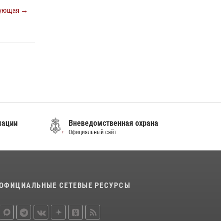
ующая →
08 июля 2026, 07:52
В Приморье сотрудники Росгвардии
пресекли противоправные действия
постояльца гостиницы
16 июля 2026, 01:13
мации
Вневедомственная охрана
Официальный сайт
ОФИЦИАЛЬНЫЕ СЕТЕВЫЕ РЕСУРСЫ