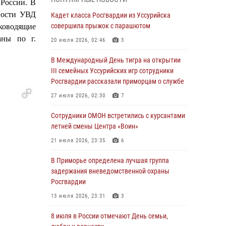
России. В
Вопрос противодействия незаконному
ности УВД
обороту оружия рассмотрели на заседании
Кадет класса Росгвардии из Уссурийска
антитеррористической комиссии
совершила прыжок с парашютом
ководящие
Приморского края
аны по г.
20 июля 2026, 02:46
3
30 июля 2026, 01:07
В Международный День тигра на открытии
Во Владивостоке во дворе жилого дома
III семейных Уссурийских игр сотрудники
сотрудники вневедомственной охраны
Росгвардии рассказали приморцам о службе
обнаружили запрещенные растения
27 июля 2026, 02:30
7
29 июля 2026, 01:17
Сотрудники ОМОН встретились с курсантами
В День Крещения Руси в Князь-
летней смены Центра «Воин»
Владимирском храме – Главном храме
21 июля 2026, 23:35
6
Росгвардии состоялся праздничный молебен
с крестным ходом
В Приморье определена лучшая группа
задержания вневедомственной охраны
28 июля 2026, 10:29
3
Росгвардии
Росгвардейцы в Приморье приняли участие в
13 июля 2026, 23:31
3
молебне, посвященном Дню Крещения Руси
8 июля в России отмечают День семьи,
28 июля 2026, 05:39
3