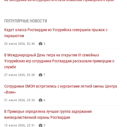
30 июля 2026, 01:07
Во Владивостоке во дворе жилого дома сотрудники
ПОПУЛЯРНЫЕ НОВОСТИ
вневедомственной охраны обнаружили запрещенные растения
Кадет класса Росгвардии из Уссурийска совершила прыжок с
29 июля 2026, 01:17
парашютом
В День Крещения Руси в Князь-Владимирском храме – Главном
20 июля 2026, 02:46
3
храме Росгвардии состоялся праздничный молебен с крестным
В Международный День тигра на открытии III семейных
ходом
Уссурийских игр сотрудники Росгвардии рассказали приморцам о
28 июля 2026, 10:29
3
службе
Росгвардейцы в Приморье приняли участие в молебне,
27 июля 2026, 02:30
7
посвященном Дню Крещения Руси
Сотрудники ОМОН встретились с курсантами летней смены Центра
28 июля 2026, 05:39
3
«Воин»
В Международный День тигра на открытии III семейных
21 июля 2026, 23:35
6
Уссурийских игр сотрудники Росгвардии рассказали приморцам о
В Приморье определена лучшая группа задержания
службе
вневедомственной охраны Росгвардии
27 июля 2026, 02:30
7
13 июля 2026, 23:31
3