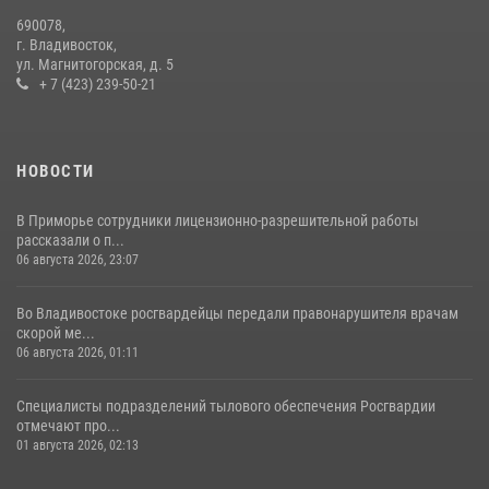
В Приморье сотрудники Росгвардии пресекли противоправные
690078,
действия постояльца гостиницы
г. Владивосток,
ул. Магнитогорская, д. 5
16 июля 2026, 01:13
+ 7 (423) 239-50-21
НОВОСТИ
В Приморье сотрудники лицензионно-разрешительной работы
рассказали о п...
06 августа 2026, 23:07
Во Владивостоке росгвардейцы передали правонарушителя врачам
скорой ме...
06 августа 2026, 01:11
Специалисты подразделений тылового обеспечения Росгвардии
отмечают про...
01 августа 2026, 02:13