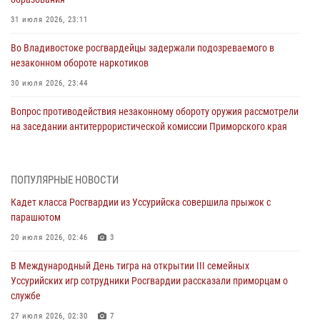
31 июля 2026, 23:11
Во Владивостоке росгвардейцы задержали подозреваемого в
незаконном обороте наркотиков
30 июля 2026, 23:44
Вопрос противодействия незаконному обороту оружия рассмотрели
на заседании антитеррористической комиссии Приморского края
30 июля 2026, 01:07
Во Владивостоке во дворе жилого дома сотрудники
ПОПУЛЯРНЫЕ НОВОСТИ
вневедомственной охраны обнаружили запрещенные растения
Кадет класса Росгвардии из Уссурийска совершила прыжок с
29 июля 2026, 01:17
парашютом
В День Крещения Руси в Князь-Владимирском храме – Главном
20 июля 2026, 02:46
3
храме Росгвардии состоялся праздничный молебен с крестным
В Международный День тигра на открытии III семейных
ходом
Уссурийских игр сотрудники Росгвардии рассказали приморцам о
28 июля 2026, 10:29
3
службе
Росгвардейцы в Приморье приняли участие в молебне,
27 июля 2026, 02:30
7