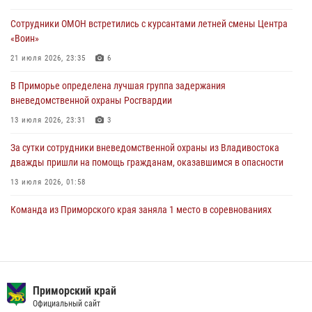
посвященном Дню Крещения Руси
Сотрудники ОМОН встретились с курсантами летней смены Центра
28 июля 2026, 05:39
3
«Воин»
В Международный День тигра на открытии III семейных
21 июля 2026, 23:35
6
Уссурийских игр сотрудники Росгвардии рассказали приморцам о
В Приморье определена лучшая группа задержания
службе
вневедомственной охраны Росгвардии
27 июля 2026, 02:30
7
13 июля 2026, 23:31
3
За сутки сотрудники вневедомственной охраны из Владивостока
дважды пришли на помощь гражданам, оказавшимся в опасности
13 июля 2026, 01:58
Команда из Приморского края заняла 1 место в соревнованиях
среди водолазов Восточного округа Росгвардии
10 июля 2026, 06:31
4
В Приморье сотрудники Росгвардии пресекли противоправные
действия постояльца гостиницы
Приморский край
Официальный сайт
16 июля 2026, 01:13