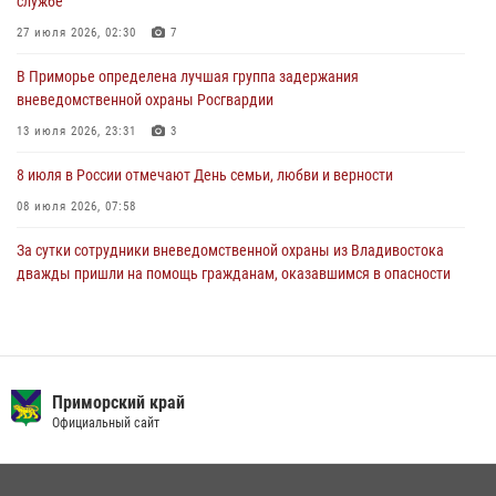
службе
27 июля 2026, 02:30
7
27 июля 2026, 02:30
7
В Приморье специалисты подразделений лицензионно-
В Приморье определена лучшая группа задержания
разрешительной работы Росгвардии напомнили гражданам, как
вневедомственной охраны Росгвардии
сдать оружие за вознаграждение
13 июля 2026, 23:31
3
23 июля 2026, 22:45
8 июля в России отмечают День семьи, любви и верности
08 июля 2026, 07:58
За сутки сотрудники вневедомственной охраны из Владивостока
дважды пришли на помощь гражданам, оказавшимся в опасности
13 июля 2026, 01:58
Команда из Приморского края заняла 1 место в соревнованиях
среди водолазов Восточного округа Росгвардии
Приморский край
10 июля 2026, 06:31
4
Официальный сайт
Сотрудники вневедомственной охраны открыли свои двери для
юных жителей Уссурийска