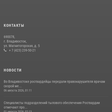
09 июля 2026, 06:08
2
В Приморье сотрудники Росгвардии пресекли противоправные
действия постояльца гостиницы
16 июля 2026, 01:13
КОНТАКТЫ
В Росгвардии прошла военно-научная конференция по обобщению
690078,
боевого опыта
г. Владивосток,
ул. Магнитогорская, д. 5
08 июля 2026, 07:52
+ 7 (423) 239-50-21
НОВОСТИ
Во Владивостоке росгвардейцы передали правонарушителя врачам
скорой ме...
06 августа 2026, 01:11
Специалисты подразделений тылового обеспечения Росгвардии
отмечают про...
01 августа 2026, 02:13