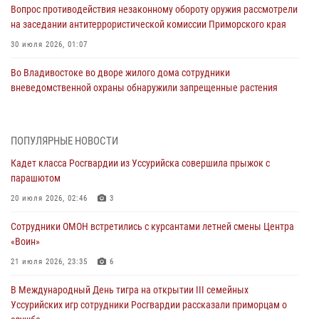
Вопрос противодействия незаконному обороту оружия рассмотрели
на заседании антитеррористической комиссии Приморского края
30 июля 2026, 01:07
Во Владивостоке во дворе жилого дома сотрудники
вневедомственной охраны обнаружили запрещенные растения
29 июля 2026, 01:17
В День Крещения Руси в Князь-Владимирском храме – Главном
ПОПУЛЯРНЫЕ НОВОСТИ
храме Росгвардии состоялся праздничный молебен с крестным
Кадет класса Росгвардии из Уссурийска совершила прыжок с
ходом
парашютом
28 июля 2026, 10:29
3
20 июля 2026, 02:46
3
Росгвардейцы в Приморье приняли участие в молебне,
Сотрудники ОМОН встретились с курсантами летней смены Центра
посвященном Дню Крещения Руси
«Воин»
28 июля 2026, 05:39
3
21 июля 2026, 23:35
6
В Международный День тигра на открытии III семейных
В Международный День тигра на открытии III семейных
Уссурийских игр сотрудники Росгвардии рассказали приморцам о
Уссурийских игр сотрудники Росгвардии рассказали приморцам о
службе