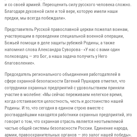
и со своей армией. Переоценить силу русского человека сложно.
Благодаря духовной силе и той вере, которую имели наши
предки, мы всегда побеждали».
Представитель Русской православной церкви пожелал воинам,
участвующим в проведении специальной военной операции,
Божьей помощи в деле защиты рубежей Родины, а также
напомнил слова Александра Суворова - «У нас с вами один
полководец — это Бог, а наша задача получить у Него
благоволение».
Председатель регионального объединения работодателей в
сфере охранной безопасности Евгений Пушкарев отметил, что
сотрудники охранных предприятий с удовольствием приняли
участие в молебне: «Мы сейчас переживаем нелегкое время,
когда отстаиваются целостность, честь и достоинство нашей
Родины. И то, что сегодня в едином строю вместе с
росгвардейцами находятся работники охранных предприятий, это
говорит о том, что охранная отрасль является неотъемлемой
частью общей системы безопасности России. Единение народа,
армии, правоохранительных органов — это залог нашей победы».