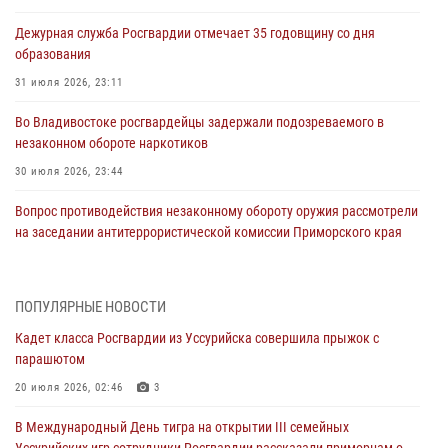
Дежурная служба Росгвардии отмечает 35 годовщину со дня
образования
31 июля 2026, 23:11
Во Владивостоке росгвардейцы задержали подозреваемого в
незаконном обороте наркотиков
30 июля 2026, 23:44
Вопрос противодействия незаконному обороту оружия рассмотрели
на заседании антитеррористической комиссии Приморского края
30 июля 2026, 01:07
Во Владивостоке во дворе жилого дома сотрудники
ПОПУЛЯРНЫЕ НОВОСТИ
вневедомственной охраны обнаружили запрещенные растения
Кадет класса Росгвардии из Уссурийска совершила прыжок с
29 июля 2026, 01:17
парашютом
В День Крещения Руси в Князь-Владимирском храме – Главном
20 июля 2026, 02:46
3
храме Росгвардии состоялся праздничный молебен с крестным
В Международный День тигра на открытии III семейных
ходом
Уссурийских игр сотрудники Росгвардии рассказали приморцам о