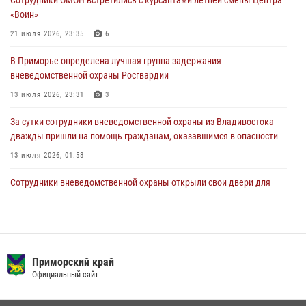
Сотрудники ОМОН встретились с курсантами летней смены Центра
28 июля 2026, 05:39
3
«Воин»
В Международный День тигра на открытии III семейных
21 июля 2026, 23:35
6
Уссурийских игр сотрудники Росгвардии рассказали приморцам о
В Приморье определена лучшая группа задержания
службе
вневедомственной охраны Росгвардии
27 июля 2026, 02:30
7
13 июля 2026, 23:31
3
За сутки сотрудники вневедомственной охраны из Владивостока
дважды пришли на помощь гражданам, оказавшимся в опасности
13 июля 2026, 01:58
Сотрудники вневедомственной охраны открыли свои двери для
юных жителей Уссурийска
09 июля 2026, 06:08
2
Команда из Приморского края заняла 1 место в соревнованиях
среди водолазов Восточного округа Росгвардии
Приморский край
Официальный сайт
10 июля 2026, 06:31
4
В Приморье сотрудники Росгвардии пресекли противоправные