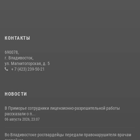
действия постояльца гостиницы
16 июля 2026, 01:13
Во Владивостоке росгвардейцы задержали подозреваемого в
незаконном обороте наркотиков
КОНТАКТЫ
30 июля 2026, 23:44
690078,
Во Владивостоке во дворе жилого дома сотрудники
г. Владивосток,
вневедомственной охраны обнаружили запрещенные растения
ул. Магнитогорская, д. 5
+ 7 (423) 239-50-21
29 июля 2026, 01:17
НОВОСТИ
В Приморье сотрудники лицензионно-разрешительной работы
рассказали о п...
06 августа 2026, 23:07
Во Владивостоке росгвардейцы передали правонарушителя врачам