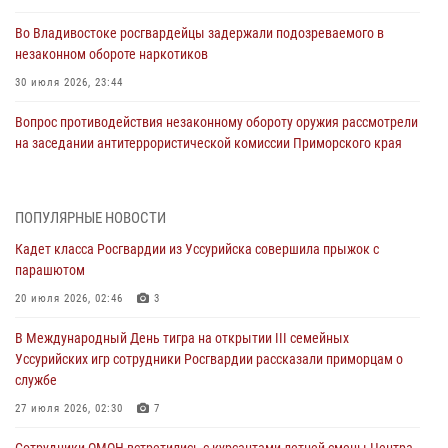
Во Владивостоке росгвардейцы задержали подозреваемого в
незаконном обороте наркотиков
30 июля 2026, 23:44
Вопрос противодействия незаконному обороту оружия рассмотрели
на заседании антитеррористической комиссии Приморского края
30 июля 2026, 01:07
Во Владивостоке во дворе жилого дома сотрудники
ПОПУЛЯРНЫЕ НОВОСТИ
вневедомственной охраны обнаружили запрещенные растения
Кадет класса Росгвардии из Уссурийска совершила прыжок с
29 июля 2026, 01:17
парашютом
В День Крещения Руси в Князь-Владимирском храме – Главном
20 июля 2026, 02:46
3
храме Росгвардии состоялся праздничный молебен с крестным
В Международный День тигра на открытии III семейных
ходом
Уссурийских игр сотрудники Росгвардии рассказали приморцам о
28 июля 2026, 10:29
3
службе
Росгвардейцы в Приморье приняли участие в молебне,
27 июля 2026, 02:30
7
посвященном Дню Крещения Руси