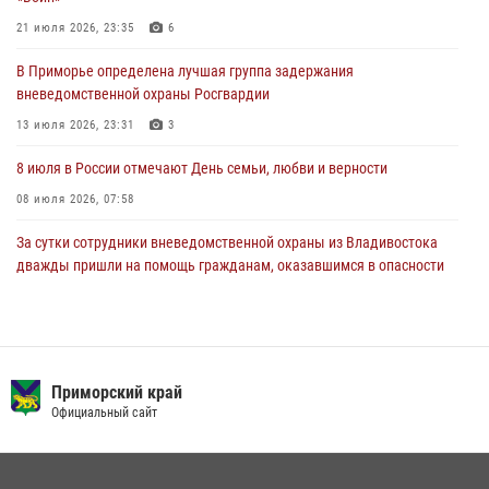
сдать оружие за вознаграждение
21 июля 2026, 23:35
6
23 июля 2026, 22:45
В Приморье определена лучшая группа задержания
Во Владивостоке росгвардейцы пресекли три попытки хищения в
вневедомственной охраны Росгвардии
магазинах
13 июля 2026, 23:31
3
22 июля 2026, 23:38
8 июля в России отмечают День семьи, любви и верности
08 июля 2026, 07:58
За сутки сотрудники вневедомственной охраны из Владивостока
дважды пришли на помощь гражданам, оказавшимся в опасности
13 июля 2026, 01:58
Команда из Приморского края заняла 1 место в соревнованиях
среди водолазов Восточного округа Росгвардии
Приморский край
10 июля 2026, 06:31
4
Официальный сайт
Сотрудники вневедомственной охраны открыли свои двери для
юных жителей Уссурийска