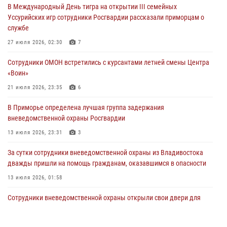
В Международный День тигра на открытии III семейных
ходом
Уссурийских игр сотрудники Росгвардии рассказали приморцам о
28 июля 2026, 10:29
3
службе
Росгвардейцы в Приморье приняли участие в молебне,
27 июля 2026, 02:30
7
посвященном Дню Крещения Руси
Сотрудники ОМОН встретились с курсантами летней смены Центра
28 июля 2026, 05:39
3
«Воин»
В Международный День тигра на открытии III семейных
21 июля 2026, 23:35
6
Уссурийских игр сотрудники Росгвардии рассказали приморцам о
В Приморье определена лучшая группа задержания
службе
вневедомственной охраны Росгвардии
27 июля 2026, 02:30
7
13 июля 2026, 23:31
3
За сутки сотрудники вневедомственной охраны из Владивостока
дважды пришли на помощь гражданам, оказавшимся в опасности
13 июля 2026, 01:58
Сотрудники вневедомственной охраны открыли свои двери для
юных жителей Уссурийска
09 июля 2026, 06:08
2