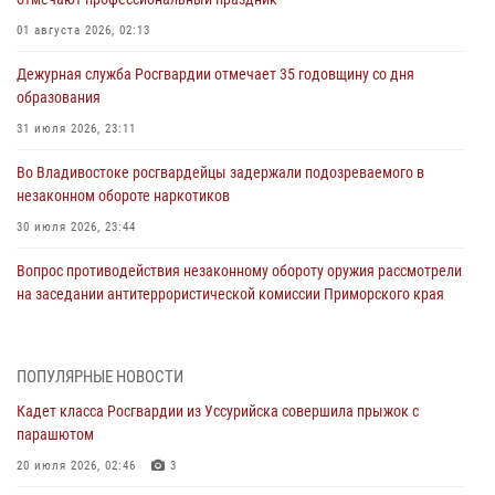
01 августа 2026, 02:13
Дежурная служба Росгвардии отмечает 35 годовщину со дня
образования
31 июля 2026, 23:11
Во Владивостоке росгвардейцы задержали подозреваемого в
незаконном обороте наркотиков
30 июля 2026, 23:44
Вопрос противодействия незаконному обороту оружия рассмотрели
на заседании антитеррористической комиссии Приморского края
30 июля 2026, 01:07
Во Владивостоке во дворе жилого дома сотрудники
ПОПУЛЯРНЫЕ НОВОСТИ
вневедомственной охраны обнаружили запрещенные растения
Кадет класса Росгвардии из Уссурийска совершила прыжок с
29 июля 2026, 01:17
парашютом
В День Крещения Руси в Князь-Владимирском храме – Главном
20 июля 2026, 02:46
3
храме Росгвардии состоялся праздничный молебен с крестным