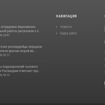
И
НАВИГАЦИЯ
 сотрудники лицензионно-
Новости
ной работы рассказали о п...
Карта сайта
26, 23:07
стоке росгвардейцы передали
ителя врачам скорой ме...
26, 01:11
ы подразделений тылового
я Росгвардии отмечают про...
26, 02:13