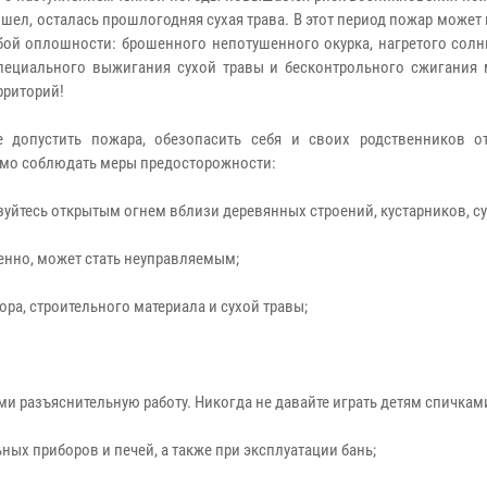
ошел, осталась прошлогодняя сухая трава. В этот период пожар может
бой оплошности: брошенного непотушенного окурка, нагретого солн
специального выжигания сухой травы и бесконтрольного сжигания 
рриторий!
 допустить пожара, обезопасить себя и своих родственников от
мо соблюдать меры предосторожности:
зуйтесь открытым огнем вблизи деревянных строений, кустарников, су
венно, может стать неуправляемым;
а, строительного материала и сухой травы;
ми разъяснительную работу. Никогда не давайте играть детям спичкам
ых приборов и печей, а также при эксплуатации бань;