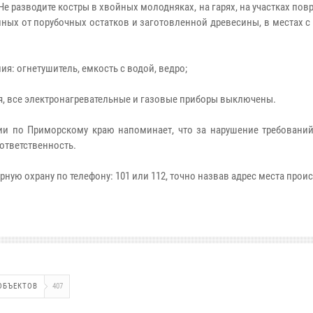
Не разводите костры в хвойных молодняках, на гарях, на участках по
щенных от порубочных остатков и заготовленной древесины, в местах 
я: огнетушитель, емкость с водой, ведро;
ния, все электронагревательные и газовые приборы выключены.
и по Приморскому краю напоминает, что за нарушение требований
ответственность.
ую охрану по телефону: 101 или 112, точно назвав адрес места прои
ОБЪЕКТОВ
407