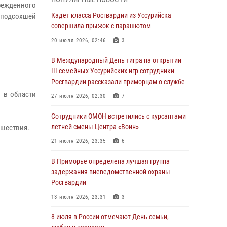
Вопрос противодействия незаконному
врежденного
обороту оружия рассмотрели на заседании
Кадет класса Росгвардии из Уссурийска
с подсохшей
антитеррористической комиссии
совершила прыжок с парашютом
Приморского края
20 июля 2026, 02:46
3
30 июля 2026, 01:07
В Международный День тигра на открытии
Во Владивостоке во дворе жилого дома
III семейных Уссурийских игр сотрудники
сотрудники вневедомственной охраны
Росгвардии рассказали приморцам о службе
обнаружили запрещенные растения
 в области
27 июля 2026, 02:30
7
29 июля 2026, 01:17
Сотрудники ОМОН встретились с курсантами
В День Крещения Руси в Князь-
летней смены Центра «Воин»
сшествия.
Владимирском храме – Главном храме
21 июля 2026, 23:35
6
Росгвардии состоялся праздничный молебен
с крестным ходом
В Приморье определена лучшая группа
задержания вневедомственной охраны
28 июля 2026, 10:29
3
Росгвардии
Росгвардейцы в Приморье приняли участие в
13 июля 2026, 23:31
3
молебне, посвященном Дню Крещения Руси
8 июля в России отмечают День семьи,
28 июля 2026, 05:39
3