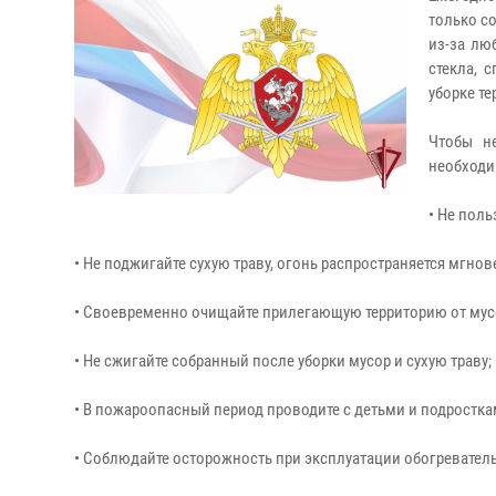
только с
из-за лю
стекла, 
уборке те
Чтобы не
необходи
• Не поль
• Не поджигайте сухую траву, огонь распространяется мгно
• Своевременно очищайте прилегающую территорию от мусор
• Не сжигайте собранный после уборки мусор и сухую траву;
• В пожароопасный период проводите с детьми и подростка
• Соблюдайте осторожность при эксплуатации обогревательн