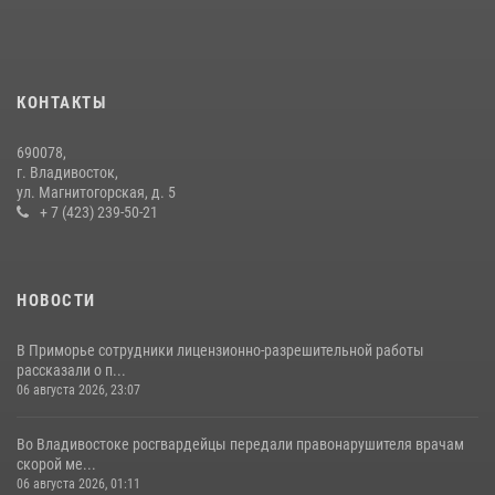
В Росгвардии прошла военно-научная конференция по обобщению
боевого опыта
08 июля 2026, 07:52
КОНТАКТЫ
В Приморье сотрудники Росгвардии пресекли противоправные
690078,
действия постояльца гостиницы
г. Владивосток,
ул. Магнитогорская, д. 5
16 июля 2026, 01:13
+ 7 (423) 239-50-21
НОВОСТИ
В Приморье сотрудники лицензионно-разрешительной работы
рассказали о п...
06 августа 2026, 23:07
Во Владивостоке росгвардейцы передали правонарушителя врачам
скорой ме...
06 августа 2026, 01:11