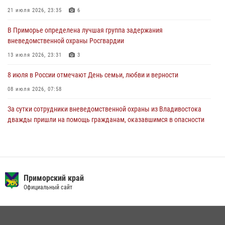
В Международный День тигра на открытии III семейных
21 июля 2026, 23:35
6
Уссурийских игр сотрудники Росгвардии рассказали приморцам о
В Приморье определена лучшая группа задержания
службе
вневедомственной охраны Росгвардии
27 июля 2026, 02:30
7
13 июля 2026, 23:31
3
8 июля в России отмечают День семьи, любви и верности
08 июля 2026, 07:58
За сутки сотрудники вневедомственной охраны из Владивостока
дважды пришли на помощь гражданам, оказавшимся в опасности
13 июля 2026, 01:58
Сотрудники вневедомственной охраны открыли свои двери для
юных жителей Уссурийска
Приморский край
09 июля 2026, 06:08
2
Официальный сайт
Команда из Приморского края заняла 1 место в соревнованиях
среди водолазов Восточного округа Росгвардии
10 июля 2026, 06:31
4