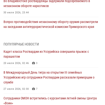
Во Владивостоке росгвардейцы задержали подозреваемого в
незаконном обороте наркотиков
30 июля 2026, 23:44
Вопрос противодействия незаконному обороту оружия рассмотрели
на заседании антитеррористической комиссии Приморского края
30 июля 2026, 01:07
Во Владивостоке во дворе жилого дома сотрудники
ПОПУЛЯРНЫЕ НОВОСТИ
вневедомственной охраны обнаружили запрещенные растения
Кадет класса Росгвардии из Уссурийска совершила прыжок с
29 июля 2026, 01:17
парашютом
В День Крещения Руси в Князь-Владимирском храме – Главном
20 июля 2026, 02:46
3
храме Росгвардии состоялся праздничный молебен с крестным
В Международный День тигра на открытии III семейных
ходом
Уссурийских игр сотрудники Росгвардии рассказали приморцам о
28 июля 2026, 10:29
3
службе
Росгвардейцы в Приморье приняли участие в молебне,
27 июля 2026, 02:30
7
посвященном Дню Крещения Руси
Сотрудники ОМОН встретились с курсантами летней смены Центра
28 июля 2026, 05:39
3
«Воин»