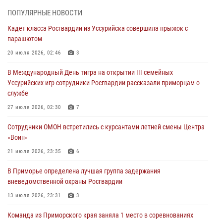
Во Владивостоке во дворе жилого дома сотрудники
ПОПУЛЯРНЫЕ НОВОСТИ
вневедомственной охраны обнаружили запрещенные растения
Кадет класса Росгвардии из Уссурийска совершила прыжок с
29 июля 2026, 01:17
парашютом
В День Крещения Руси в Князь-Владимирском храме – Главном
20 июля 2026, 02:46
3
храме Росгвардии состоялся праздничный молебен с крестным
В Международный День тигра на открытии III семейных
ходом
Уссурийских игр сотрудники Росгвардии рассказали приморцам о
28 июля 2026, 10:29
3
службе
Росгвардейцы в Приморье приняли участие в молебне,
27 июля 2026, 02:30
7
посвященном Дню Крещения Руси
Сотрудники ОМОН встретились с курсантами летней смены Центра
28 июля 2026, 05:39
3
«Воин»
В Международный День тигра на открытии III семейных
21 июля 2026, 23:35
6
Уссурийских игр сотрудники Росгвардии рассказали приморцам о
В Приморье определена лучшая группа задержания
службе
вневедомственной охраны Росгвардии
27 июля 2026, 02:30
7
13 июля 2026, 23:31
3
Команда из Приморского края заняла 1 место в соревнованиях