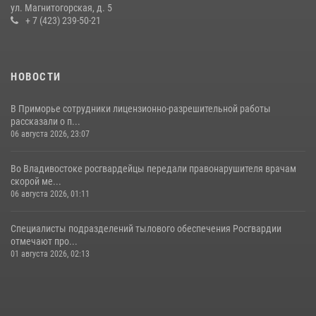
магазинах
ул. Магнитогорская, д. 5
+ 7 (423) 239-50-21
22 июля 2026, 23:38
НОВОСТИ
В Приморье сотрудники лицензионно-разрешительной работы
рассказали о п...
06 августа 2026, 23:07
Во Владивостоке росгвардейцы передали правонарушителя врачам
скорой ме...
06 августа 2026, 01:11
Специалисты подразделений тылового обеспечения Росгвардии
отмечают про...
01 августа 2026, 02:13