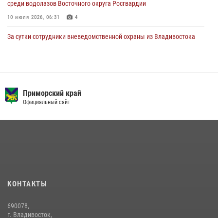
среди водолазов Восточного округа Росгвардии
10 июля 2026, 06:31
4
За сутки сотрудники вневедомственной охраны из Владивостока
дважды пришли на помощь гражданам, оказавшимся в опасности
13 июля 2026, 01:58
В Приморье сотрудники Росгвардии пресекли противоправные
действия постояльца гостиницы
Приморский край
Официальный сайт
16 июля 2026, 01:13
Во Владивостоке росгвардейцы задержали подозреваемого в
незаконном обороте наркотиков
30 июля 2026, 23:44
Во Владивостоке во дворе жилого дома сотрудники
вневедомственной охраны обнаружили запрещенные растения
КОНТАКТЫ
29 июля 2026, 01:17
690078,
Во Владивостоке росгвардейцы пресекли три попытки хищения в
г. Владивосток,