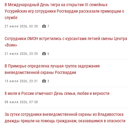
В Международный День тигра на открытии III семейных
ходом
Уссурийских игр сотрудники Росгвардии рассказали приморцам о
28 июля 2026, 10:29
3
службе
Росгвардейцы в Приморье приняли участие в молебне,
27 июля 2026, 02:30
7
посвященном Дню Крещения Руси
Сотрудники ОМОН встретились с курсантами летней смены Центра
28 июля 2026, 05:39
3
«Воин»
В Международный День тигра на открытии III семейных
21 июля 2026, 23:35
6
Уссурийских игр сотрудники Росгвардии рассказали приморцам о
В Приморье определена лучшая группа задержания
службе
вневедомственной охраны Росгвардии
27 июля 2026, 02:30
7
13 июля 2026, 23:31
3
8 июля в России отмечают День семьи, любви и верности
08 июля 2026, 07:58
За сутки сотрудники вневедомственной охраны из Владивостока
дважды пришли на помощь гражданам, оказавшимся в опасности
13 июля 2026, 01:58