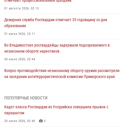
отмечают профессиональный праздник
01 августа 2026, 02:13
Дежурная служба Росгвардии отмечает 35 годовщину со дня
образования
31 июля 2026, 23:11
Во Владивостоке росгвардейцы задержали подозреваемого в
незаконном обороте наркотиков
30 июля 2026, 23:44
Вопрос противодействия незаконному обороту оружия рассмотрели
на заседании антитеррористической комиссии Приморского края
30 июля 2026, 01:07
Во Владивостоке во дворе жилого дома сотрудники
ПОПУЛЯРНЫЕ НОВОСТИ
вневедомственной охраны обнаружили запрещенные растения
Кадет класса Росгвардии из Уссурийска совершила прыжок с
29 июля 2026, 01:17
парашютом
В День Крещения Руси в Князь-Владимирском храме – Главном
20 июля 2026, 02:46
3
храме Росгвардии состоялся праздничный молебен с крестным