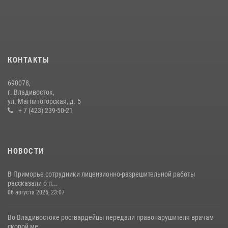
незаконном обороте наркотиков
30 июля 2026, 23:44
Во Владивостоке во дворе жилого дома сотрудники
вневедомственной охраны обнаружили запрещенные растения
КОНТАКТЫ
29 июля 2026, 01:17
690078,
Во Владивостоке росгвардейцы пресекли три попытки хищения в
г. Владивосток,
магазинах
ул. Магнитогорская, д. 5
+ 7 (423) 239-50-21
22 июля 2026, 23:38
НОВОСТИ
В Приморье сотрудники лицензионно-разрешительной работы
рассказали о п...
06 августа 2026, 23:07
Во Владивостоке росгвардейцы передали правонарушителя врачам
скорой ме...