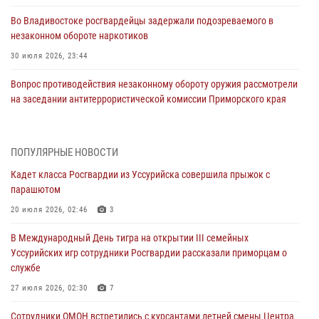
Во Владивостоке росгвардейцы задержали подозреваемого в
незаконном обороте наркотиков
30 июля 2026, 23:44
Вопрос противодействия незаконному обороту оружия рассмотрели
на заседании антитеррористической комиссии Приморского края
30 июля 2026, 01:07
Во Владивостоке во дворе жилого дома сотрудники
ПОПУЛЯРНЫЕ НОВОСТИ
вневедомственной охраны обнаружили запрещенные растения
Кадет класса Росгвардии из Уссурийска совершила прыжок с
29 июля 2026, 01:17
парашютом
В День Крещения Руси в Князь-Владимирском храме – Главном
20 июля 2026, 02:46
3
храме Росгвардии состоялся праздничный молебен с крестным
В Международный День тигра на открытии III семейных
ходом
Уссурийских игр сотрудники Росгвардии рассказали приморцам о
28 июля 2026, 10:29
3
службе
Росгвардейцы в Приморье приняли участие в молебне,
27 июля 2026, 02:30
7
посвященном Дню Крещения Руси
Сотрудники ОМОН встретились с курсантами летней смены Центра