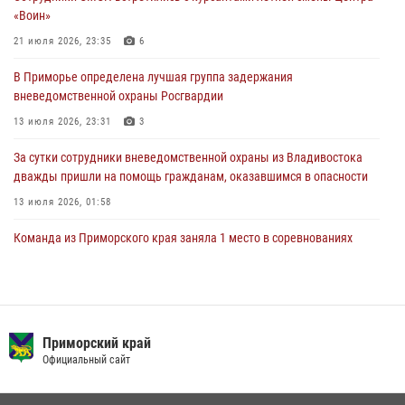
28 июля 2026, 05:39
3
«Воин»
В Международный День тигра на открытии III семейных
21 июля 2026, 23:35
6
Уссурийских игр сотрудники Росгвардии рассказали приморцам о
В Приморье определена лучшая группа задержания
службе
вневедомственной охраны Росгвардии
27 июля 2026, 02:30
7
13 июля 2026, 23:31
3
За сутки сотрудники вневедомственной охраны из Владивостока
дважды пришли на помощь гражданам, оказавшимся в опасности
13 июля 2026, 01:58
Команда из Приморского края заняла 1 место в соревнованиях
среди водолазов Восточного округа Росгвардии
10 июля 2026, 06:31
4
В Приморье сотрудники Росгвардии пресекли противоправные
действия постояльца гостиницы
Приморский край
Официальный сайт
16 июля 2026, 01:13
Во Владивостоке росгвардейцы задержали подозреваемого в