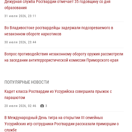
Дежурная служба Росгвардии отмечает 35 годовщину со дня
образования
31 июля 2026, 23:11
Во Владивостоке росгвардейцы задержали подозреваемого в
незаконном обороте наркотиков
30 июля 2026, 23:44
Вопрос противодействия незаконному обороту оружия рассмотрели
на заседании антитеррористической комиссии Приморского края
30 июля 2026, 01:07
Во Владивостоке во дворе жилого дома сотрудники
ПОПУЛЯРНЫЕ НОВОСТИ
вневедомственной охраны обнаружили запрещенные растения
Кадет класса Росгвардии из Уссурийска совершила прыжок с
29 июля 2026, 01:17
парашютом
В День Крещения Руси в Князь-Владимирском храме – Главном
20 июля 2026, 02:46
3
храме Росгвардии состоялся праздничный молебен с крестным
В Международный День тигра на открытии III семейных
ходом
Уссурийских игр сотрудники Росгвардии рассказали приморцам о
28 июля 2026, 10:29
3
службе