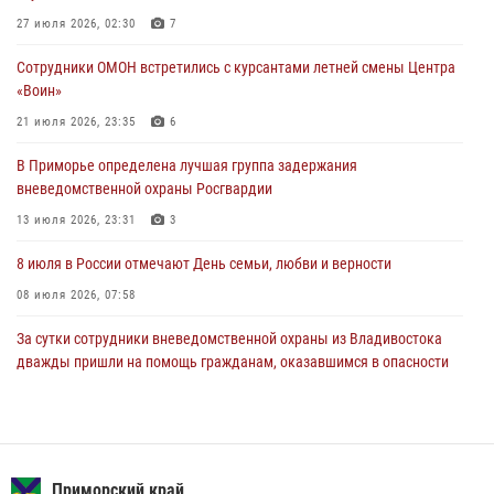
Росгвардейцы в Приморье приняли участие в молебне,
27 июля 2026, 02:30
7
посвященном Дню Крещения Руси
Сотрудники ОМОН встретились с курсантами летней смены Центра
28 июля 2026, 05:39
3
«Воин»
В Международный День тигра на открытии III семейных
21 июля 2026, 23:35
6
Уссурийских игр сотрудники Росгвардии рассказали приморцам о
В Приморье определена лучшая группа задержания
службе
вневедомственной охраны Росгвардии
27 июля 2026, 02:30
7
13 июля 2026, 23:31
3
8 июля в России отмечают День семьи, любви и верности
08 июля 2026, 07:58
За сутки сотрудники вневедомственной охраны из Владивостока
дважды пришли на помощь гражданам, оказавшимся в опасности
13 июля 2026, 01:58
Сотрудники вневедомственной охраны открыли свои двери для
юных жителей Уссурийска
Приморский край
09 июля 2026, 06:08
2