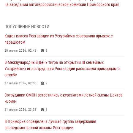
на заседании антитеррористической комиссии Приморского края
30 июля 2026, 01:07
Во Владивостоке во дворе жилого дома сотрудники
ПОПУЛЯРНЫЕ НОВОСТИ
вневедомственной охраны обнаружили запрещенные растения
Кадет класса Росгвардии из Уссурийска совершила прыжок с
29 июля 2026, 01:17
парашютом
В День Крещения Руси в Князь-Владимирском храме – Главном
20 июля 2026, 02:46
3
храме Росгвардии состоялся праздничный молебен с крестным
В Международный День тигра на открытии III семейных
ходом
Уссурийских игр сотрудники Росгвардии рассказали приморцам о
28 июля 2026, 10:29
3
службе
Росгвардейцы в Приморье приняли участие в молебне,
27 июля 2026, 02:30
7
посвященном Дню Крещения Руси
Сотрудники ОМОН встретились с курсантами летней смены Центра
28 июля 2026, 05:39
3
«Воин»
В Международный День тигра на открытии III семейных
21 июля 2026, 23:35
6
Уссурийских игр сотрудники Росгвардии рассказали приморцам о
В Приморье определена лучшая группа задержания
службе
вневедомственной охраны Росгвардии
27 июля 2026, 02:30
7