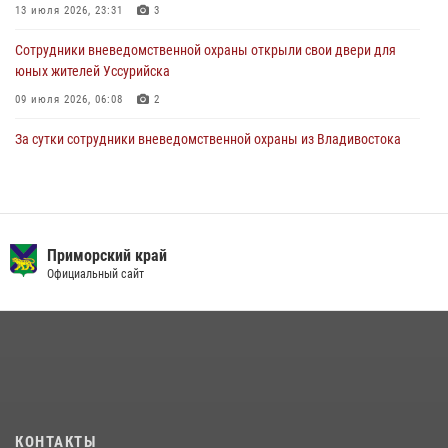
13 июля 2026, 23:31
3
Сотрудники вневедомственной охраны открыли свои двери для
юных жителей Уссурийска
09 июля 2026, 06:08
2
За сутки сотрудники вневедомственной охраны из Владивостока
дважды пришли на помощь гражданам, оказавшимся в опасности
13 июля 2026, 01:58
Команда из Приморского края заняла 1 место в соревнованиях
среди водолазов Восточного округа Росгвардии
Приморский край
Официальный сайт
10 июля 2026, 06:31
4
В Приморье сотрудники Росгвардии пресекли противоправные
действия постояльца гостиницы
16 июля 2026, 01:13
Во Владивостоке росгвардейцы задержали подозреваемого в
незаконном обороте наркотиков
КОНТАКТЫ