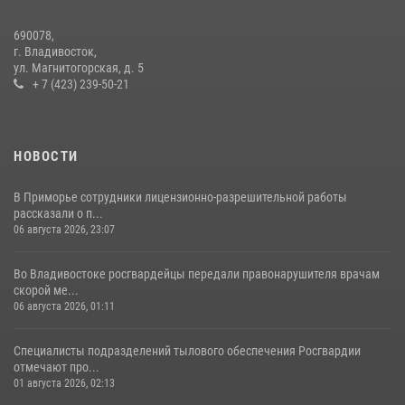
30 июля 2026, 23:44
690078,
Во Владивостоке во дворе жилого дома сотрудники
г. Владивосток,
вневедомственной охраны обнаружили запрещенные растения
ул. Магнитогорская, д. 5
+ 7 (423) 239-50-21
29 июля 2026, 01:17
НОВОСТИ
В Приморье сотрудники лицензионно-разрешительной работы
рассказали о п...
06 августа 2026, 23:07
Во Владивостоке росгвардейцы передали правонарушителя врачам
скорой ме...
06 августа 2026, 01:11
Специалисты подразделений тылового обеспечения Росгвардии
отмечают про...
01 августа 2026, 02:13