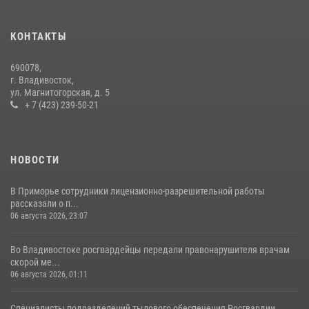
Во Владивостоке во дворе жилого дома сотрудники
вневедомственной охраны обнаружили запрещенные растения
КОНТАКТЫ
29 июля 2026, 01:17
690078,
Во Владивостоке росгвардейцы пресекли три попытки хищения в
г. Владивосток,
магазинах
ул. Магнитогорская, д. 5
+ 7 (423) 239-50-21
22 июля 2026, 23:38
НОВОСТИ
В Приморье сотрудники лицензионно-разрешительной работы
рассказали о п...
06 августа 2026, 23:07
Во Владивостоке росгвардейцы передали правонарушителя врачам
скорой ме...
06 августа 2026, 01:11
Специалисты подразделений тылового обеспечения Росгвардии