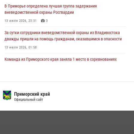
Уссурийских игр сотрудники Росгвардии рассказали приморцам о
В Приморье определена лучшая группа задержания
службе
вневедомственной охраны Росгвардии
27 июля 2026, 02:30
7
13 июля 2026, 23:31
3
За сутки сотрудники вневедомственной охраны из Владивостока
дважды пришли на помощь гражданам, оказавшимся в опасности
13 июля 2026, 01:58
Команда из Приморского края заняла 1 место в соревнованиях
среди водолазов Восточного округа Росгвардии
10 июля 2026, 06:31
4
В Приморье сотрудники Росгвардии пресекли противоправные
действия постояльца гостиницы
Приморский край
Официальный сайт
16 июля 2026, 01:13
Во Владивостоке росгвардейцы задержали подозреваемого в
незаконном обороте наркотиков
30 июля 2026, 23:44