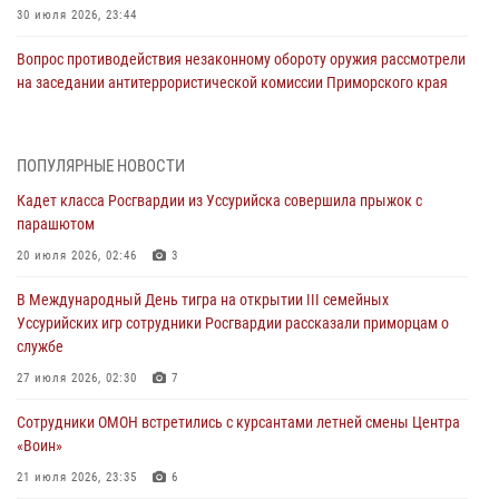
30 июля 2026, 23:44
Вопрос противодействия незаконному обороту оружия рассмотрели
на заседании антитеррористической комиссии Приморского края
30 июля 2026, 01:07
Во Владивостоке во дворе жилого дома сотрудники
ПОПУЛЯРНЫЕ НОВОСТИ
вневедомственной охраны обнаружили запрещенные растения
Кадет класса Росгвардии из Уссурийска совершила прыжок с
29 июля 2026, 01:17
парашютом
В День Крещения Руси в Князь-Владимирском храме – Главном
20 июля 2026, 02:46
3
храме Росгвардии состоялся праздничный молебен с крестным
В Международный День тигра на открытии III семейных
ходом
Уссурийских игр сотрудники Росгвардии рассказали приморцам о
28 июля 2026, 10:29
3
службе
Росгвардейцы в Приморье приняли участие в молебне,
27 июля 2026, 02:30
7
посвященном Дню Крещения Руси
Сотрудники ОМОН встретились с курсантами летней смены Центра
28 июля 2026, 05:39
3
«Воин»
В Международный День тигра на открытии III семейных
21 июля 2026, 23:35
6