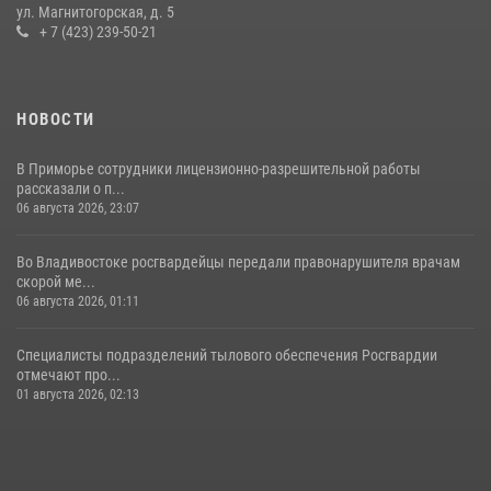
ул. Магнитогорская, д. 5
16 июля 2026, 01:13
+ 7 (423) 239-50-21
НОВОСТИ
В Приморье сотрудники лицензионно-разрешительной работы
рассказали о п...
06 августа 2026, 23:07
Во Владивостоке росгвардейцы передали правонарушителя врачам
скорой ме...
06 августа 2026, 01:11
Специалисты подразделений тылового обеспечения Росгвардии
отмечают про...
01 августа 2026, 02:13