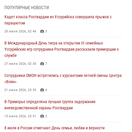
Во Владивостоке во дворе жилого дома сотрудники
ПОПУЛЯРНЫЕ НОВОСТИ
вневедомственной охраны обнаружили запрещенные растения
Кадет класса Росгвардии из Уссурийска совершила прыжок с
29 июля 2026, 01:17
парашютом
В День Крещения Руси в Князь-Владимирском храме – Главном
20 июля 2026, 02:46
3
храме Росгвардии состоялся праздничный молебен с крестным
В Международный День тигра на открытии III семейных
ходом
Уссурийских игр сотрудники Росгвардии рассказали приморцам о
28 июля 2026, 10:29
3
службе
Росгвардейцы в Приморье приняли участие в молебне,
27 июля 2026, 02:30
7
посвященном Дню Крещения Руси
Сотрудники ОМОН встретились с курсантами летней смены Центра
28 июля 2026, 05:39
3
«Воин»
В Международный День тигра на открытии III семейных
21 июля 2026, 23:35
6
Уссурийских игр сотрудники Росгвардии рассказали приморцам о
В Приморье определена лучшая группа задержания
службе
вневедомственной охраны Росгвардии
27 июля 2026, 02:30
7
13 июля 2026, 23:31
3
8 июля в России отмечают День семьи, любви и верности