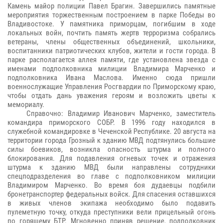
Камень майор полиции Павел Брагин. Завершились памятные
мероприятия торжественным построением в парке Победы во
Владивостоке. У памятника приморцам, погибшим в ходе
локальных войн, почтить память жертв терроризма собрались
ветераны, члены общественных объединений, школьники,
воспитанники патриотических клубов, жители и гости города. В
парке располагается аллея памяти, где установлена звезда с
именами подполковника милиции Владимира Марченко и
подполковника Ивана Маслова. Именно сюда пришли
военнослужащие Управления Росгвардии по Приморскому краю,
чтобы отдать дань уважения героям и возложить цветы к
мемориалу.
Справочно: Владимир Иванович Марченко, заместитель
командира приморского СОБР. В 1996 году находился в
служебной командировке в Чеченской Республике. 20 августа на
территории города Грозный к зданию МВД подтянулись большие
силы боевиков, возникла опасность штурма и полного
блокирования. Для подавления огневых точек и отражения
штурма к зданию МВД были направлены сотрудники
спецподразделения во главе с подполковником милиции
Владимиром Марченко. Во время боя дудаевцы подбили
бронетранспортер федеральных войск. Для спасения оставшихся
в живых членов экипажа необходимо было подавить
пулеметную точку, откуда преступники вели прицельный огонь
по горящему БТР. Мгновенно приняв решение, подполковник