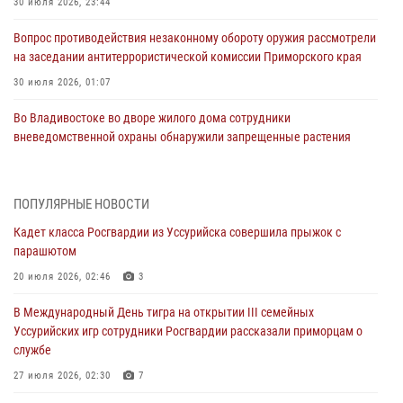
30 июля 2026, 23:44
Вопрос противодействия незаконному обороту оружия рассмотрели
на заседании антитеррористической комиссии Приморского края
30 июля 2026, 01:07
Во Владивостоке во дворе жилого дома сотрудники
вневедомственной охраны обнаружили запрещенные растения
29 июля 2026, 01:17
В День Крещения Руси в Князь-Владимирском храме – Главном
ПОПУЛЯРНЫЕ НОВОСТИ
храме Росгвардии состоялся праздничный молебен с крестным
Кадет класса Росгвардии из Уссурийска совершила прыжок с
ходом
парашютом
28 июля 2026, 10:29
3
20 июля 2026, 02:46
3
Росгвардейцы в Приморье приняли участие в молебне,
В Международный День тигра на открытии III семейных
посвященном Дню Крещения Руси
Уссурийских игр сотрудники Росгвардии рассказали приморцам о
28 июля 2026, 05:39
3
службе
В Международный День тигра на открытии III семейных
27 июля 2026, 02:30
7
Уссурийских игр сотрудники Росгвардии рассказали приморцам о