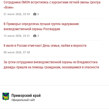
Сотрудники ОМОН встретились с курсантами летней смены Центра
службе
«Воин»
27 июля 2026, 02:30
7
21 июля 2026, 23:35
6
В Приморье специалисты подразделений лицензионно-
В Приморье определена лучшая группа задержания
разрешительной работы Росгвардии напомнили гражданам, как
вневедомственной охраны Росгвардии
сдать оружие за вознаграждение
13 июля 2026, 23:31
3
23 июля 2026, 22:45
8 июля в России отмечают День семьи, любви и верности
08 июля 2026, 07:58
За сутки сотрудники вневедомственной охраны из Владивостока
дважды пришли на помощь гражданам, оказавшимся в опасности
13 июля 2026, 01:58
Сотрудники вневедомственной охраны открыли свои двери для
юных жителей Уссурийска
Приморский край
09 июля 2026, 06:08
2
Официальный сайт
Команда из Приморского края заняла 1 место в соревнованиях