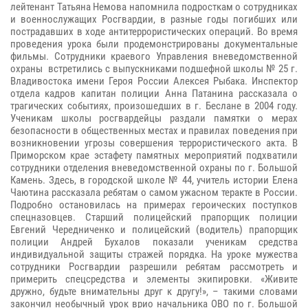
лейтенант Татьяна Немова напомнила подросткам о сотрудниках
и военнослужащих Росгвардии, в разные годы погибших или
пострадавших в ходе антитеррористических операций. Во время
проведения урока были продемонстрированы документальные
фильмы. Сотрудники краевого Управления вневедомственной
охраны встретились с выпускниками подшефной школы № 25 г.
Владивостока имени Героя России Алексея Рыбака. Инспектор
отдела кадров капитан полиции Анна Патанина рассказала о
трагических событиях, произошедших в г. Беслане в 2004 году.
Ученикам школы росгвардейцы раздали памятки о мерах
безопасности в общественных местах и правилах поведения при
возникновении угрозы совершения террористического акта. В
Приморском крае эстафету памятных мероприятий подхватили
сотрудники отделения вневедомственной охраны по г. Большой
Камень. Здесь, в городской школе № 44, учитель истории Елена
Чаютина рассказала ребятам о самом ужасном теракте в России.
Подробно остановилась на примерах героических поступков
спецназовцев. Старший полицейский прапорщик полиции
Евгений Чередниченко и полицейский (водитель) прапорщик
полиции Андрей Бухалов показали ученикам средства
индивидуальной защиты стражей порядка. На уроке мужества
сотрудники Росгвардии разрешили ребятам рассмотреть и
примерить спецсредства и элементы экипировки. «Живите
дружно, будьте внимательны друг к другу!», – такими словами
закончил необычный урок врио начальника ОВО по г. Большой