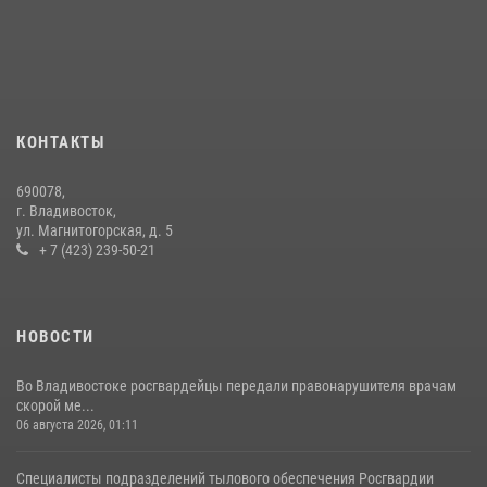
среди водолазов Восточного округа Росгвардии
10 июля 2026, 06:31
4
В Росгвардии прошла военно-научная конференция по обобщению
боевого опыта
08 июля 2026, 07:52
КОНТАКТЫ
В Приморье сотрудники Росгвардии пресекли противоправные
690078,
действия постояльца гостиницы
г. Владивосток,
ул. Магнитогорская, д. 5
16 июля 2026, 01:13
+ 7 (423) 239-50-21
НОВОСТИ
Во Владивостоке росгвардейцы передали правонарушителя врачам
скорой ме...
06 августа 2026, 01:11
Специалисты подразделений тылового обеспечения Росгвардии