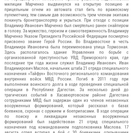
милиции Марченко выдвинулся на открытую позицию и
прицельным огнем из автомата стал бить по вражескому
пулеметчику, тем самым дав возможность трем членам экипажа
покинуть бронетранспортер и укрыться. При отходе с позиции
Владимир Иванович Марченко был смертельно ранен снайпером
в голову. За мужество, героизм и самоотверженность Владимиру
Марченко Указом Президента Российской Федерации посмертно
присвоено звание Герой России. Во Владивостоке в честь
Владимира Ивановича была переименована улица Тормозная.
Здесь располагалось здание Управления по борьбе с
организованной преступностью УВД Приморского края, где
последние три года жизни служил Владимир Иванович. Иван
Владимирович Маслов, начальник штаба 21 отряда специального
назначения «Тайфун» Восточного регионального командования
внутренних войск МВД России. Погиб в 2011 году при
выполнении воинского долга в ходе проведения специальной
операции в Республике Дагестан. За несколько дней до
трагических событий в Хасавюртовском районе Дагестана
сотрудниками МВД был задержан один из членов незаконных
вооруженных формирований, который рассказал о базах
боевиков, схронах с оружием и боеприпасами. В ходе операции
по поиску и ликвидации незаконных вооруженных
формирований был задействован 21 отряд специального
назначения под командованием подполковника Маслова. 17
августа отряд вступил в бой с 30 боевиками, открывшими