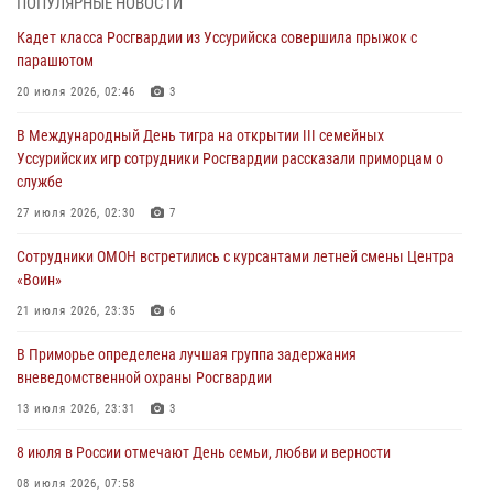
ПОПУЛЯРНЫЕ НОВОСТИ
храме Росгвардии состоялся праздничный молебен с крестным
Кадет класса Росгвардии из Уссурийска совершила прыжок с
ходом
парашютом
28 июля 2026, 10:29
3
20 июля 2026, 02:46
3
Росгвардейцы в Приморье приняли участие в молебне,
В Международный День тигра на открытии III семейных
посвященном Дню Крещения Руси
Уссурийских игр сотрудники Росгвардии рассказали приморцам о
28 июля 2026, 05:39
3
службе
В Международный День тигра на открытии III семейных
27 июля 2026, 02:30
7
Уссурийских игр сотрудники Росгвардии рассказали приморцам о
Сотрудники ОМОН встретились с курсантами летней смены Центра
службе
«Воин»
27 июля 2026, 02:30
7
21 июля 2026, 23:35
6
В Приморье специалисты подразделений лицензионно-
В Приморье определена лучшая группа задержания
разрешительной работы Росгвардии напомнили гражданам, как
вневедомственной охраны Росгвардии
сдать оружие за вознаграждение
13 июля 2026, 23:31
3
23 июля 2026, 22:45
8 июля в России отмечают День семьи, любви и верности
08 июля 2026, 07:58