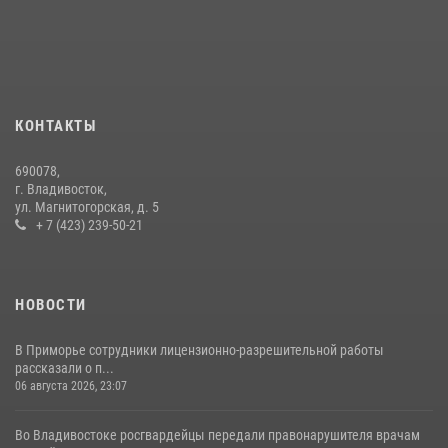
В Приморье сотрудники Росгвардии пресекли противоправные
действия постояльца гостиницы
16 июля 2026, 01:13
Во Владивостоке росгвардейцы задержали подозреваемого в
незаконном обороте наркотиков
КОНТАКТЫ
30 июля 2026, 23:44
690078,
Во Владивостоке во дворе жилого дома сотрудники
г. Владивосток,
вневедомственной охраны обнаружили запрещенные растения
ул. Магнитогорская, д. 5
+ 7 (423) 239-50-21
29 июля 2026, 01:17
НОВОСТИ
В Приморье сотрудники лицензионно-разрешительной работы
рассказали о п...
06 августа 2026, 23:07
Во Владивостоке росгвардейцы передали правонарушителя врачам