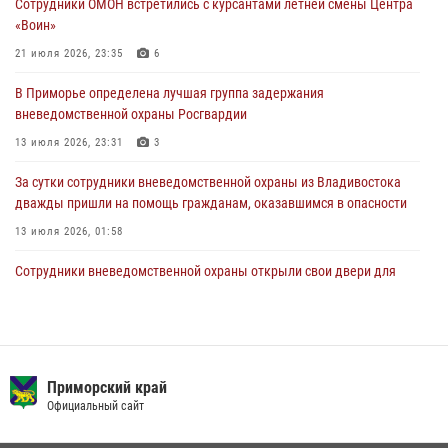
Сотрудники ОМОН встретились с курсантами летней смены Центра
28 июля 2026, 05:39
3
«Воин»
В Международный День тигра на открытии III семейных
21 июля 2026, 23:35
6
Уссурийских игр сотрудники Росгвардии рассказали приморцам о
В Приморье определена лучшая группа задержания
службе
вневедомственной охраны Росгвардии
27 июля 2026, 02:30
7
13 июля 2026, 23:31
3
За сутки сотрудники вневедомственной охраны из Владивостока
дважды пришли на помощь гражданам, оказавшимся в опасности
13 июля 2026, 01:58
Сотрудники вневедомственной охраны открыли свои двери для
юных жителей Уссурийска
09 июля 2026, 06:08
2
Команда из Приморского края заняла 1 место в соревнованиях
среди водолазов Восточного округа Росгвардии
Приморский край
Официальный сайт
10 июля 2026, 06:31
4