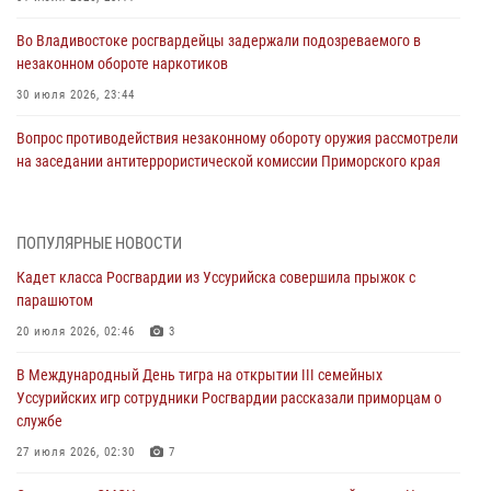
Во Владивостоке росгвардейцы задержали подозреваемого в
незаконном обороте наркотиков
30 июля 2026, 23:44
Вопрос противодействия незаконному обороту оружия рассмотрели
на заседании антитеррористической комиссии Приморского края
30 июля 2026, 01:07
Во Владивостоке во дворе жилого дома сотрудники
ПОПУЛЯРНЫЕ НОВОСТИ
вневедомственной охраны обнаружили запрещенные растения
Кадет класса Росгвардии из Уссурийска совершила прыжок с
29 июля 2026, 01:17
парашютом
В День Крещения Руси в Князь-Владимирском храме – Главном
20 июля 2026, 02:46
3
храме Росгвардии состоялся праздничный молебен с крестным
В Международный День тигра на открытии III семейных
ходом
Уссурийских игр сотрудники Росгвардии рассказали приморцам о
28 июля 2026, 10:29
3
службе
Росгвардейцы в Приморье приняли участие в молебне,
27 июля 2026, 02:30
7
посвященном Дню Крещения Руси