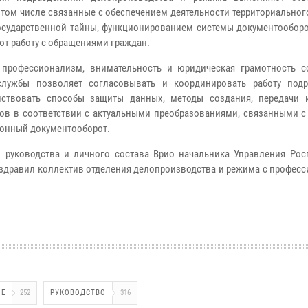
в том числе связанные с обеспечением деятельности территориальног
осударственной тайны, функционированием системы документооборот
ют работу с обращениями граждан.
профессионализм, внимательность и юридическая грамотность с
службы позволяет согласовывать и координировать работу подр
нствовать способы защиты данных, методы создания, передачи 
ов в соответствии с актуальными преобразованиями, связанными с
ронный документооборот.
 руководства и личного состава Врио начальника Управления Рос
здравил коллектив отделения делопроизводства и режима с профес
ИЕ
252
РУКОВОДСТВО
316