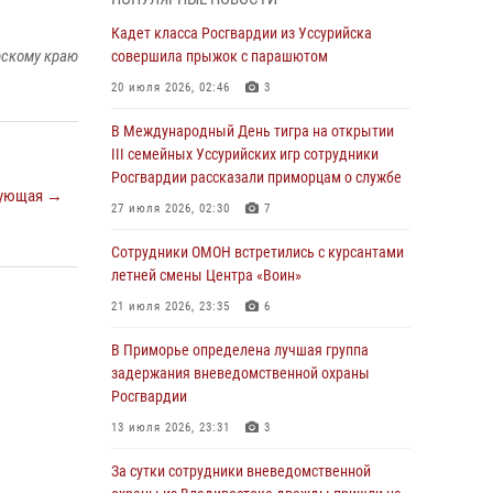
Вопрос противодействия незаконному
обороту оружия рассмотрели на заседании
Кадет класса Росгвардии из Уссурийска
антитеррористической комиссии
рскому краю
совершила прыжок с парашютом
Приморского края
20 июля 2026, 02:46
3
30 июля 2026, 01:07
В Международный День тигра на открытии
Во Владивостоке во дворе жилого дома
III семейных Уссурийских игр сотрудники
сотрудники вневедомственной охраны
Росгвардии рассказали приморцам о службе
ующая →
обнаружили запрещенные растения
27 июля 2026, 02:30
7
29 июля 2026, 01:17
Сотрудники ОМОН встретились с курсантами
В День Крещения Руси в Князь-
летней смены Центра «Воин»
Владимирском храме – Главном храме
21 июля 2026, 23:35
6
Росгвардии состоялся праздничный молебен
с крестным ходом
В Приморье определена лучшая группа
задержания вневедомственной охраны
28 июля 2026, 10:29
3
Росгвардии
Росгвардейцы в Приморье приняли участие в
13 июля 2026, 23:31
3
молебне, посвященном Дню Крещения Руси
За сутки сотрудники вневедомственной
28 июля 2026, 05:39
3