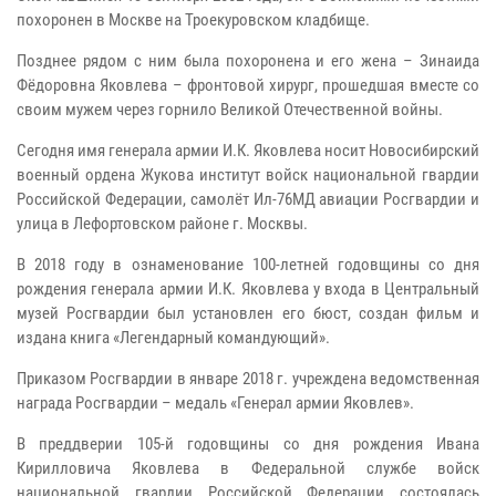
похоронен в Москве на Троекуровском кладбище.
Позднее рядом с ним была похоронена и его жена – Зинаида
Фёдоровна Яковлева – фронтовой хирург, прошедшая вместе со
своим мужем через горнило Великой Отечественной войны.
Сегодня имя генерала армии И.К. Яковлева носит Новосибирский
военный ордена Жукова институт войск национальной гвардии
Российской Федерации, самолёт Ил-76МД авиации Росгвардии и
улица в Лефортовском районе г. Москвы.
В 2018 году в ознаменование 100-летней годовщины со дня
рождения генерала армии И.К. Яковлева у входа в Центральный
музей Росгвардии был установлен его бюст, создан фильм и
издана книга «Легендарный командующий».
Приказом Росгвардии в январе 2018 г. учреждена ведомственная
награда Росгвардии – медаль «Генерал армии Яковлев».
В преддверии 105-й годовщины со дня рождения Ивана
Кирилловича Яковлева в Федеральной службе войск
национальной гвардии Российской Федерации состоялась