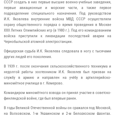
СССР создать в них первые высшие военно-учебные заведения,
первые авиационные и морские части, а также первое
подразделение специального назначения. Под руководством
И.К. Яковлева внутренние войска МВД СССР осуществляли
охрану общественного порядка о время проведения в Москве
XXII Летних Олимпийских игр (в 1980 г.). Под его командованием
войска приступили к ликвидации последствий аварии на
Чернобыльской атомной электростанции.
Офицерская судьба И.К. Яковлева следовала в ногу с тысячами
других людей его поколения.
В 1939 г. после окончания сельскохозяйственного техникума и
недолгой работы зоотехником И.К. Яковлев был призван на
службу в армию и направлен на учёбу в артиллерийско-
миномётное училище в г. Кемерово.
Командиром миномётного взвода он принял участие в советско-
финляндской войне, где был впервые ранен.
В годы Великой Отечественной войны он сражался под Москвой,
на Волховском, 1-м Украинском и 2-м Белорусском фронтах.