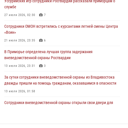
Уссурийских игр сотрудники Росгвардии рассказали приморцам о
28 июля 2026, 10:29
3
службе
Росгвардейцы в Приморье приняли участие в молебне,
27 июля 2026, 02:30
7
посвященном Дню Крещения Руси
Сотрудники ОМОН встретились с курсантами летней смены Центра
28 июля 2026, 05:39
3
«Воин»
В Международный День тигра на открытии III семейных
21 июля 2026, 23:35
6
Уссурийских игр сотрудники Росгвардии рассказали приморцам о
В Приморье определена лучшая группа задержания
службе
вневедомственной охраны Росгвардии
27 июля 2026, 02:30
7
13 июля 2026, 23:31
3
За сутки сотрудники вневедомственной охраны из Владивостока
дважды пришли на помощь гражданам, оказавшимся в опасности
13 июля 2026, 01:58
Сотрудники вневедомственной охраны открыли свои двери для
юных жителей Уссурийска
09 июля 2026, 06:08
2
Команда из Приморского края заняла 1 место в соревнованиях