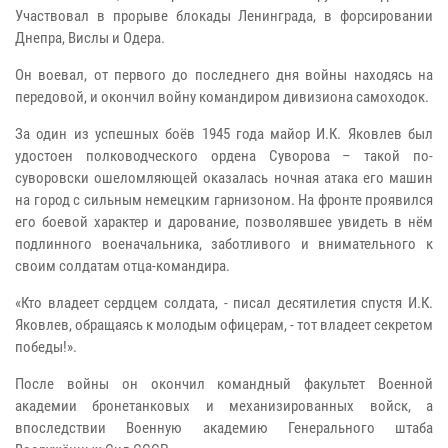
Участвовал в прорыве блокады Ленинграда, в форсировании
Днепра, Вислы и Одера.
Он воевал, от первого до последнего дня войны находясь на
передовой, и окончил войну командиром дивизиона самоходок.
За один из успешных боёв 1945 года майор И.К. Яковлев был
удостоен полководческого ордена Суворова – такой по-
суворовски ошеломляющей оказалась ночная атака его машин
на город с сильным немецким гарнизоном. На фронте проявился
его боевой характер и дарование, позволявшее увидеть в нём
подлинного военачальника, заботливого и внимательного к
своим солдатам отца-командира.
«Кто владеет сердцем солдата, - писал десятилетия спустя И.К.
Яковлев, обращаясь к молодым офицерам, - тот владеет секретом
победы!».
После войны он окончил командный факультет Военной
академии бронетанковых и механизированных войск, а
впоследствии Военную академию Генерального штаба