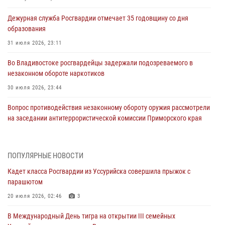
Дежурная служба Росгвардии отмечает 35 годовщину со дня
образования
31 июля 2026, 23:11
Во Владивостоке росгвардейцы задержали подозреваемого в
незаконном обороте наркотиков
30 июля 2026, 23:44
Вопрос противодействия незаконному обороту оружия рассмотрели
на заседании антитеррористической комиссии Приморского края
30 июля 2026, 01:07
Во Владивостоке во дворе жилого дома сотрудники
ПОПУЛЯРНЫЕ НОВОСТИ
вневедомственной охраны обнаружили запрещенные растения
Кадет класса Росгвардии из Уссурийска совершила прыжок с
29 июля 2026, 01:17
парашютом
В День Крещения Руси в Князь-Владимирском храме – Главном
20 июля 2026, 02:46
3
храме Росгвардии состоялся праздничный молебен с крестным
В Международный День тигра на открытии III семейных
ходом